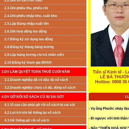
2.2.Ghi sổ sách kế toán
2.3.Ghi phiếu thu, phiếu chi
2.4.Ghi phiếu nhập kho, xuất kho
2.5.Lập Bảng nhập xuất tồn
2.6.Ghi hợp đồng lao động
2.7.Đăng ký sử dụng lao động
2.8.Đăng ký thang bảng lương
2.9.Lập bảng lương chi trả nhân viên
2.10.Đăng ký tham gia BHXH
Tiến sĩ Kinh tế - 
3.DV LÀM QUYẾT TOÁN THUẾ CUỐI NĂM
LÊ BÁ THƯỜ
3.1.Doanh nghiệp đã có đầy đủ sổ sách
Hotline: 0908 35 
3.2.Doanh nghiệp chưa có đủ, đúng sổ sách
L
4.DV GỠ RỐI SỔ SÁCH CŨ BỊ SAI SÓT
4.1.Vì sao cần phải gỡ rối sổ sách bị sai sót
- Vụ ông Phước nhảy lầu
4.2.Lợi ích khi hệ thống lại sổ sách
- Đi ngược với tinh thần
4.3.Hệ thống gỡ rối sổ sách
- Nên “THIẾN HOÁ HỌC” y