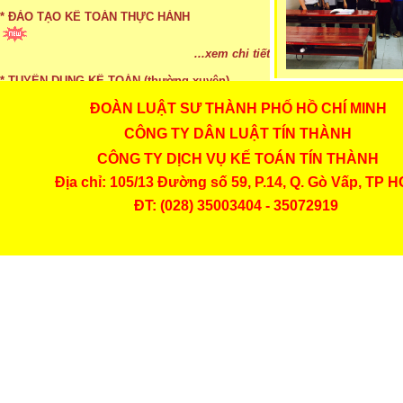
...xem chi tiết
* ĐÀO TẠO KẾ TOÁN THỰC HÀNH
...xem chi tiết
* TUYỂN DỤNG KẾ TOÁN (thường xuyên)
ĐOÀN LUẬT SƯ THÀNH PHỐ HỒ CHÍ MINH
CÔNG TY DÂN LUẬT TÍN THÀNH
...xem chi tiết
CÔNG TY DỊCH VỤ KẾ TOÁN TÍN THÀNH
* Cách chọn màu phù hợp theo phong thuỷ
Địa chỉ: 105/13 Đường số 59, P.14, Q. Gò Vấp, TP 
...xem chi tiết
ĐT: (028) 35003404 - 35072919
* Mức phạt khi chậm nộp báo cáo thuế
...xem chi tiết
* Lập di chúc bằng miệng có cần đi công chứng
...xem chi tiết
* Những trường hợp được miễn thuế TNCN khi
chuyển nhượng, tặng, cho tài sản