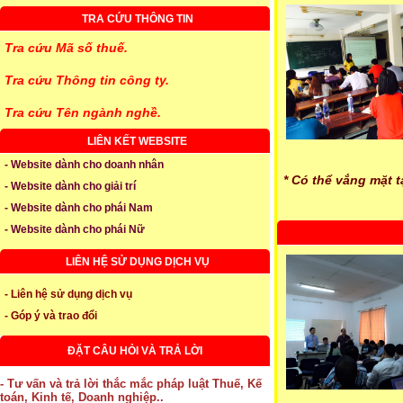
TRA CỨU THÔNG TIN
Tra cứu Mã số thuế.
Tra cứu Thông tin công ty.
Tra cứu Tên ngành nghề.
LIÊN KẾT WEBSITE
- Website dành cho doanh nhân
* Có thể vắng mặt t
- Website dành cho giải trí
- Website dành cho phái Nam
- Website dành cho phái Nữ
LIÊN HỆ SỬ DỤNG DỊCH VỤ
- Liên hệ sử dụng dịch vụ
- Góp ý và trao đổi
ĐẶT CÂU HỎI VÀ TRẢ LỜI
- Tư vấn và trả lời thắc mắc pháp luật Thuế, Kế
toán, Kinh tế, Doanh nghiệp..