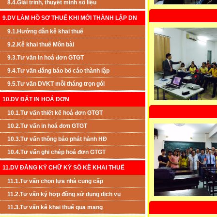
8.4.Giải trình, thuyết minh số liệu
9.DV LÀM HỒ SƠ THUẾ KHI MỚI THÀNH LẬP DN
9.1.Hướng dẫn kê khai thuế
9.2.Kê khai thuế Môn bài
9.3.Tư vấn in hoá đơn GTGT
9.4.Tư vấn đăng báo bố cáo thành lập
9.5.Tư vấn DVKT mỗi tháng trọn gói
10.DV ĐẶT IN HOÁ ĐƠN
10.1.Tư vấn thiết kế hoá đơn GTGT
10.2.Tư vấn in hoá đơn GTGT
10.3.Tư vấn thông báo phát hành HĐ
10.4.Tư vấn ghi chép hoá đơn GTGT
11.DV ĐĂNG KÝ CHỮ KÝ SỐ KÊ KHAI THUẾ
11.1.Tư vấn chọn lựa nhà cung cấp
11.2.Tư vấn ký hợp đồng sử dụng dịch vụ
11.3.Tư vấn kê khai thuế qua mạng