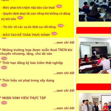
* Cách chọn màu phù hợp theo phong thuỷ
- Mức phạt khi chậm nộp báo cáo thuế
...xem chi tiết
- Quyền định đoạt tài sản riêng khi không có đăng
ký kết hôn
* Mức phạt khi chậm nộp báo cáo thuế
- Tin tức về các vụ án hình sự nổi tiếng.
...xem chi tiết
- ĐÀO TẠO KẾ TOÁN THỰC HÀNH
* Lập di chúc bằng miệng có cần đi công chứng
...xem chi tiết
* Những trường hợp được miễn thuế TNCN khi
chuyển nhượng, tặng, cho tài sản
* Thời hạn đăng ký bảo hiểm thất nghiệp
...xem chi tiết
* Bị thất lạc và mất di chúc thì áp dụng thừa kế
...xem chi tiết
theo pháp luật
* Thời hiệu xử phạt trong xây dựng
...xem chi tiết
...xem chi tiết
* NHẬN SINH VIÊN THỰC TẬP