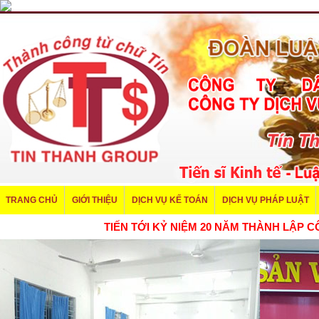
TRANG CHỦ
GIỚI THIỆU
DỊCH VỤ KẾ TOÁN
DỊCH VỤ PHÁP LUẬT
TIẾN TỚI KỶ NIỆM 20 NĂM THÀNH LẬP CÔNG TY 