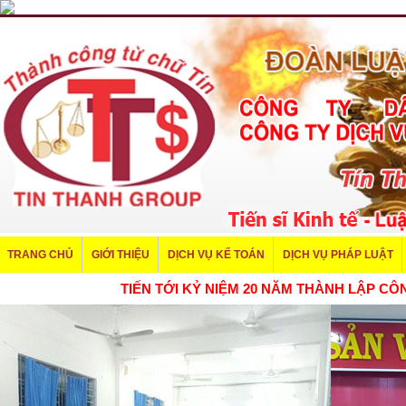
TRANG CHỦ
GIỚI THIỆU
DỊCH VỤ KẾ TOÁN
DỊCH VỤ PHÁP LUẬT
TIẾN TỚI KỶ NIỆM 20 NĂM THÀNH LẬP