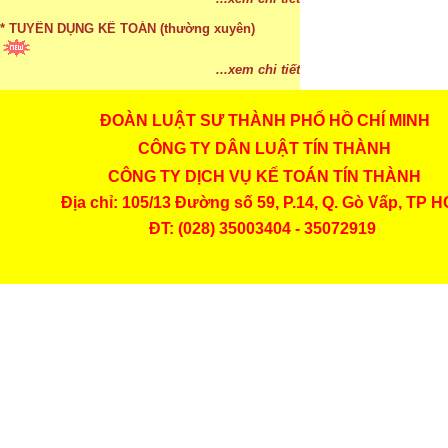
...xem chi tiết
* TUYỂN DỤNG KẾ TOÁN (thường xuyên)
...xem chi tiết
ĐOÀN LUẬT SƯ THÀNH PHỐ HỒ CHÍ MINH
* Cách chọn màu phù hợp theo phong thuỷ
CÔNG TY DÂN LUẬT TÍN THÀNH
...xem chi tiết
CÔNG TY DỊCH VỤ KẾ TOÁN TÍN THÀNH
* Mức phạt khi chậm nộp báo cáo thuế
Địa chỉ: 105/13 Đường số 59, P.14, Q. Gò Vấp, TP 
ĐT: (028) 35003404 - 35072919
...xem chi tiết
* Lập di chúc bằng miệng có cần đi công chứng
...xem chi tiết
* Những trường hợp được miễn thuế TNCN khi
chuyển nhượng, tặng, cho tài sản
...xem chi tiết
* Bị thất lạc và mất di chúc thì áp dụng thừa kế
theo pháp luật