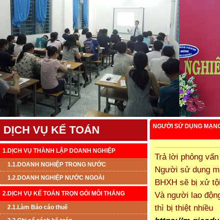
NGƯỜI SỬ DỤNG MẠNG 
DỊCH VỤ KẾ TOÁN
1.DỊCH VỤ THÀNH LẬP DOANH NGHIỆP
Trả lời phỏng vấn
1.1.DOANH NGHIỆP TRONG NƯỚC
Người sử dụng mạ
1.2.DOANH NGHIỆP NƯỚC NGOÀI
BHXH sẽ bị xử tội
2.DỊCH VỤ KẾ TOÁN TRỌN GÓI MỖI THÁNG
Và người lao độn
thì bị thiệt nhiều
2.1.Làm Báo cáo thuế