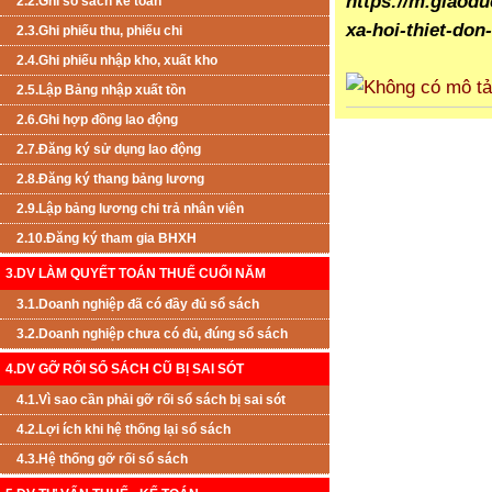
https://m.giaod
2.2.Ghi sổ sách kế toán
xa-hoi-thiet-don
2.3.Ghi phiếu thu, phiếu chi
2.4.Ghi phiếu nhập kho, xuất kho
2.5.Lập Bảng nhập xuất tồn
2.6.Ghi hợp đồng lao động
2.7.Đăng ký sử dụng lao động
2.8.Đăng ký thang bảng lương
2.9.Lập bảng lương chi trả nhân viên
2.10.Đăng ký tham gia BHXH
3.DV LÀM QUYẾT TOÁN THUẾ CUỐI NĂM
3.1.Doanh nghiệp đã có đầy đủ sổ sách
3.2.Doanh nghiệp chưa có đủ, đúng sổ sách
4.DV GỠ RỐI SỔ SÁCH CŨ BỊ SAI SÓT
4.1.Vì sao cần phải gỡ rối sổ sách bị sai sót
4.2.Lợi ích khi hệ thống lại sổ sách
4.3.Hệ thống gỡ rối sổ sách