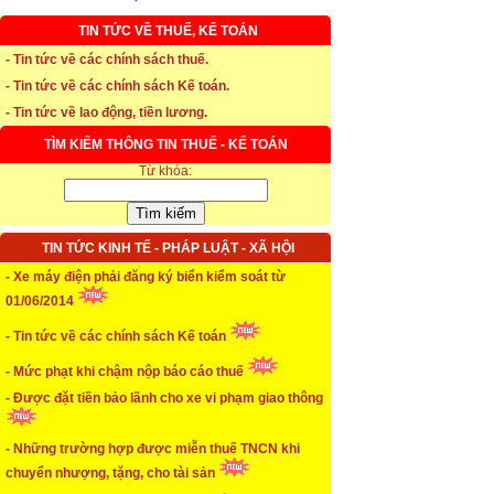
TIN TỨC VỀ THUẾ, KẾ TOÁN
* Thời hạn đăng ký bảo hiểm thất nghiệp
- Tin tức về các chính sách thuế.
- Tin tức về các chính sách Kế toán.
...xem chi tiết
- Tin tức về lao động, tiền lương.
* Thời hiệu xử phạt trong xây dựng
TÌM KIẾM THÔNG TIN THUẾ - KẾ TOÁN
...xem chi tiết
Từ khóa:
* NHẬN SINH VIÊN THỰC TẬP
TIN TỨC KINH TẾ - PHÁP LUẬT - XÃ HỘI
...xem chi tiết
- Xe máy điện phải đăng ký biển kiểm soát từ
* ĐÀO TẠO KẾ TOÁN THỰC HÀNH
01/06/2014
...xem chi tiết
- Tin tức về các chính sách Kế toán
* TUYỂN DỤNG KẾ TOÁN (thường xuyên)
- Mức phạt khi chậm nộp báo cáo thuế
- Được đặt tiền bảo lãnh cho xe vi phạm giao thông
...xem chi tiết
* Cách chọn màu phù hợp theo phong thuỷ
- Những trường hợp được miễn thuế TNCN khi
chuyển nhượng, tặng, cho tài sản
...xem chi tiết