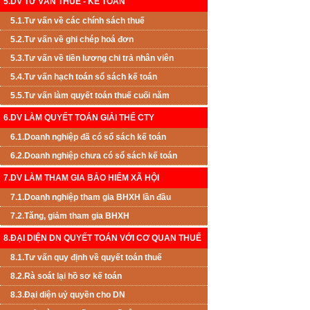
5.DV TƯ VẤN THUẾ - KẾ TOÁN
5.1.Tư vấn về các chính sách thuế
5.2.Tư vấn về ghi chép hoá đơn
5.3.Tư vấn về tiền lương chi trả nhân viên
5.4.Tư vấn hạch toán sổ sách kế toán
5.5.Tư vấn làm quyết toán thuế cuối năm
6.DV LÀM QUYẾT TOÁN GIẢI THỂ CTY
6.1.Doanh nghiệp đã có sổ sách kế toán
6.2.Doanh nghiệp chưa có sổ sách kế toán
7.DV LÀM THAM GIA BẢO HIỂM XÃ HỘI
7.1.Doanh nghiệp tham gia BHXH lần đầu
7.2.Tăng, giảm tham gia BHXH
8.ĐẠI DIỆN DN QUYẾT TOÁN VỚI CƠ QUAN THUẾ
8.1.Tư vấn quy định về quyết toán thuế
8.2.Rà soát lại hồ sơ kế toán
8.3.Đại diện uỷ quyền cho DN