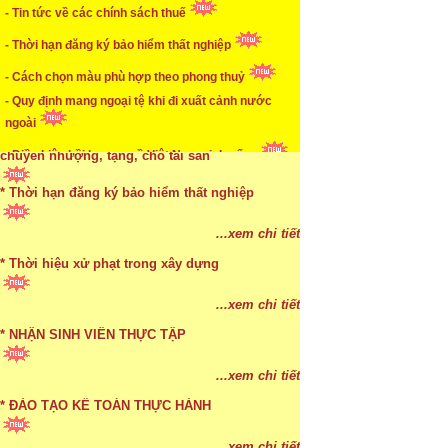
- Tin tức về các chính sách thuế
* Mức phạt khi chậm nộp báo cáo thuế
- Thời hạn đăng ký bảo hiểm thất nghiệp
...xem chi tiết
- Cách chọn màu phù hợp theo phong thuỷ
* Lập di chúc bằng miệng có cần đi công chứng
- Quy định mang ngoại tệ khi đi xuất cảnh nước
ngoài
...xem chi tiết
- Điều kiện hồi hương về Việt Nam sinh sống
* Những trường hợp được miễn thuế TNCN khi
chuyển nhượng, tặng, cho tài sản
* Thời hạn đăng ký bảo hiểm thất nghiệp
...xem chi tiết
* Bị thất lạc và mất di chúc thì áp dụng thừa kế
...xem chi tiết
theo pháp luật
* Thời hiệu xử phạt trong xây dựng
...xem chi tiết
...xem chi tiết
* NHẬN SINH VIÊN THỰC TẬP
...xem chi tiết
* ĐÀO TẠO KẾ TOÁN THỰC HÀNH