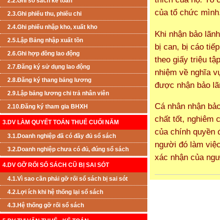
2.2.Ghi sổ sách kế toán
của tổ chức mình
2.3.Ghi phiếu thu, phiếu chi
2.4.Ghi phiếu nhập kho, xuất kho
Khi nhận bảo lãn
2.5.Lập Bảng nhập xuất tồn
bị can, bị cáo ti
2.6.Ghi hợp đồng lao động
theo giấy triệu tậ
2.7.Đăng ký sử dụng lao động
nhiệm về nghĩa vụ
2.8.Đăng ký thang bảng lương
được nhận bảo lã
2.9.Lập bảng lương chi trả nhân viên
Cá nhân nhận bảo 
2.10.Đăng ký tham gia BHXH
chất tốt, nghiêm 
3.DV LÀM QUYẾT TOÁN THUẾ CUỐI NĂM
của chính quyền 
3.1.Doanh nghiệp đã có đầy đủ sổ sách
người đó làm việc
3.2.Doanh nghiệp chưa có đủ, đúng sổ sách
xác nhận của ngư
4.DV GỠ RỐI SỔ SÁCH CŨ BỊ SAI SÓT
4.1.Vì sao cần phải gỡ rối sổ sách bị sai sót
4.2.Lợi ích khi hệ thống lại sổ sách
4.3.Hệ thống gỡ rối sổ sách