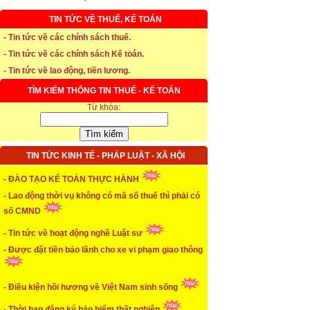
TIN TỨC VỀ THUẾ, KẾ TOÁN
* Thời hạn đăng ký bảo hiểm thất nghiệp
- Tin tức về các chính sách thuế.
- Tin tức về các chính sách Kế toán.
...xem chi tiết
- Tin tức về lao động, tiền lương.
* Thời hiệu xử phạt trong xây dựng
TÌM KIẾM THÔNG TIN THUẾ - KẾ TOÁN
...xem chi tiết
Từ khóa:
* NHẬN SINH VIÊN THỰC TẬP
...xem chi tiết
TIN TỨC KINH TẾ - PHÁP LUẬT - XÃ HỘI
* ĐÀO TẠO KẾ TOÁN THỰC HÀNH
- ĐÀO TẠO KẾ TOÁN THỰC HÀNH
- Lao động thời vụ không có mã số thuế thì phải có
...xem chi tiết
số CMND
* TUYỂN DỤNG KẾ TOÁN (thường xuyên)
- Tin tức về hoạt động nghề Luật sư
- Được đặt tiền bảo lãnh cho xe vi phạm giao thông
...xem chi tiết
* Cách chọn màu phù hợp theo phong thuỷ
- Điều kiện hồi hương về Việt Nam sinh sống
...xem chi tiết
- Thời hạn đăng ký bảo hiểm thất nghiệp