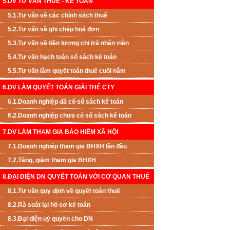
5.DV TƯ VẤN THUẾ - KẾ TOÁN
5.1.Tư vấn về các chính sách thuế
5.2.Tư vấn về ghi chép hoá đơn
5.3.Tư vấn về tiền lương chi trả nhân viên
5.4.Tư vấn hạch toán sổ sách kế toán
5.5.Tư vấn làm quyết toán thuế cuối năm
6.DV LÀM QUYẾT TOÁN GIẢI THỂ CTY
6.1.Doanh nghiệp đã có sổ sách kế toán
6.2.Doanh nghiệp chưa có sổ sách kế toán
7.DV LÀM THAM GIA BẢO HIỂM XÃ HỘI
7.1.Doanh nghiệp tham gia BHXH lần đầu
7.2.Tăng, giảm tham gia BHXH
8.ĐẠI DIỆN DN QUYẾT TOÁN VỚI CƠ QUAN THUẾ
8.1.Tư vấn quy định về quyết toán thuế
8.2.Rà soát lại hồ sơ kế toán
8.3.Đại diện uỷ quyền cho DN