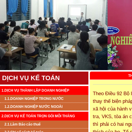
T
DỊCH VỤ KẾ TOÁN
1.DỊCH VỤ THÀNH LẬP DOANH NGHIỆP
Theo Điều 92 Bộ l
1.1.DOANH NGHIỆP TRONG NƯỚC
thay thế biện ph
1.2.DOANH NGHIỆP NƯỚC NGOÀI
xã hội của hành v
tra, VKS, tòa án 
2.DỊCH VỤ KẾ TOÁN TRỌN GÓI MỖI THÁNG
thì phải có hai ng
2.1.Làm Báo cáo thuế
thích của họ. Tổ 