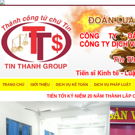
TRANG CHỦ
GIỚI THIỆU
DỊCH VỤ KẾ TOÁN
DỊCH VỤ PHÁP LUẬT
TIẾN TỚI KỶ NIỆM 20 NĂM THÀNH L