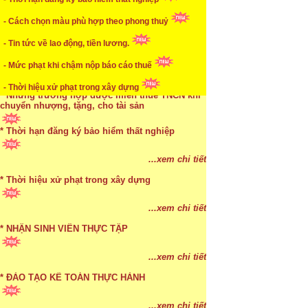
* Mức phạt khi chậm nộp báo cáo thuế
- Cách chọn màu phù hợp theo phong thuỷ
...xem chi tiết
- Tin tức về lao động, tiền lương.
* Lập di chúc bằng miệng có cần đi công chứng
- Mức phạt khi chậm nộp báo cáo thuế
- Thời hiệu xử phạt trong xây dựng
...xem chi tiết
* Những trường hợp được miễn thuế TNCN khi
chuyển nhượng, tặng, cho tài sản
* Thời hạn đăng ký bảo hiểm thất nghiệp
...xem chi tiết
* Bị thất lạc và mất di chúc thì áp dụng thừa kế
...xem chi tiết
theo pháp luật
* Thời hiệu xử phạt trong xây dựng
...xem chi tiết
...xem chi tiết
* NHẬN SINH VIÊN THỰC TẬP
...xem chi tiết
* ĐÀO TẠO KẾ TOÁN THỰC HÀNH