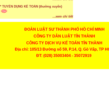
...xem chi tiết
* TUYỂN DỤNG KẾ TOÁN (thường xuyên)
...xem chi tiết
* Cách chọn màu phù hợp theo phong thuỷ
ĐOÀN LUẬT SƯ THÀNH PHỐ HỒ CHÍ MINH
CÔNG TY DÂN LUẬT TÍN THÀNH
...xem chi tiết
CÔNG TY DỊCH VỤ KẾ TOÁN TÍN THÀNH
* Mức phạt khi chậm nộp báo cáo thuế
Địa chỉ: 105/13 Đường số 59, P.14, Q. Gò Vấp, TP 
ĐT: (028) 35003404 - 35072919
...xem chi tiết
* Lập di chúc bằng miệng có cần đi công chứng
...xem chi tiết
* Những trường hợp được miễn thuế TNCN khi
chuyển nhượng, tặng, cho tài sản
...xem chi tiết
* Bị thất lạc và mất di chúc thì áp dụng thừa kế
theo pháp luật