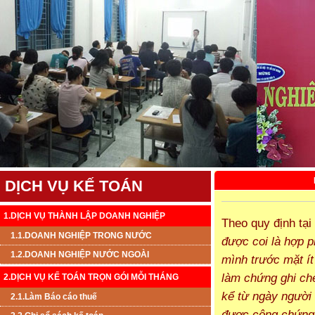
DỊCH VỤ KẾ TOÁN
1.DỊCH VỤ THÀNH LẬP DOANH NGHIỆP
Theo quy định tại
1.1.DOANH NGHIỆP TRONG NƯỚC
được coi là hợp p
1.2.DOANH NGHIỆP NƯỚC NGOÀI
mình trước mặt í
làm chứng ghi ché
2.DỊCH VỤ KẾ TOÁN TRỌN GÓI MỖI THÁNG
kể từ ngày người 
2.1.Làm Báo cáo thuế
được công chứng