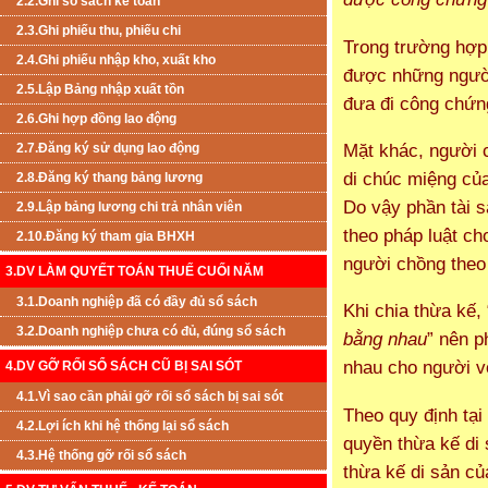
2.2.Ghi sổ sách kế toán
2.3.Ghi phiếu thu, phiếu chi
Trong trường hợp 
2.4.Ghi phiếu nhập kho, xuất kho
được những người
2.5.Lập Bảng nhập xuất tồn
đưa đi công chứn
2.6.Ghi hợp đồng lao động
Mặt khác, người c
2.7.Đăng ký sử dụng lao động
di chúc miệng củ
2.8.Đăng ký thang bảng lương
Do vậy phần tài 
2.9.Lập bảng lương chi trả nhân viên
theo pháp luật c
2.10.Đăng ký tham gia BHXH
người chồng theo 
3.DV LÀM QUYẾT TOÁN THUẾ CUỐI NĂM
3.1.Doanh nghiệp đã có đầy đủ sổ sách
Khi chia thừa kế, 
3.2.Doanh nghiệp chưa có đủ, đúng sổ sách
bằng nhau
” nên p
nhau cho người v
4.DV GỠ RỐI SỔ SÁCH CŨ BỊ SAI SÓT
4.1.Vì sao cần phải gỡ rối sổ sách bị sai sót
Theo quy định tại
4.2.Lợi ích khi hệ thống lại sổ sách
quyền thừa kế di
4.3.Hệ thống gỡ rối sổ sách
thừa kế di sản củ