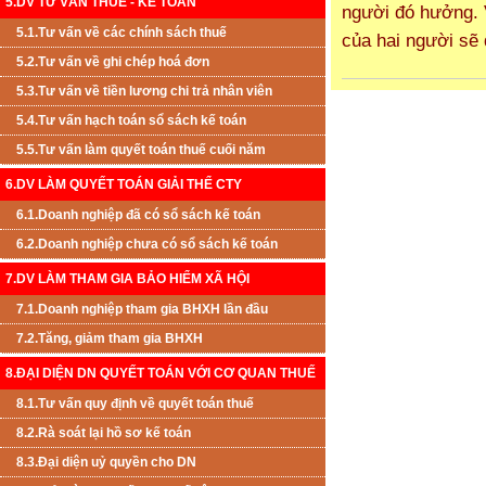
5.DV TƯ VẤN THUẾ - KẾ TOÁN
người đó hưởng. V
5.1.Tư vấn về các chính sách thuế
của hai người sẽ
5.2.Tư vấn về ghi chép hoá đơn
5.3.Tư vấn về tiền lương chi trả nhân viên
5.4.Tư vấn hạch toán sổ sách kế toán
5.5.Tư vấn làm quyết toán thuế cuối năm
6.DV LÀM QUYẾT TOÁN GIẢI THỂ CTY
6.1.Doanh nghiệp đã có sổ sách kế toán
6.2.Doanh nghiệp chưa có sổ sách kế toán
7.DV LÀM THAM GIA BẢO HIỂM XÃ HỘI
7.1.Doanh nghiệp tham gia BHXH lần đầu
7.2.Tăng, giảm tham gia BHXH
8.ĐẠI DIỆN DN QUYẾT TOÁN VỚI CƠ QUAN THUẾ
8.1.Tư vấn quy định về quyết toán thuế
8.2.Rà soát lại hồ sơ kế toán
8.3.Đại diện uỷ quyền cho DN