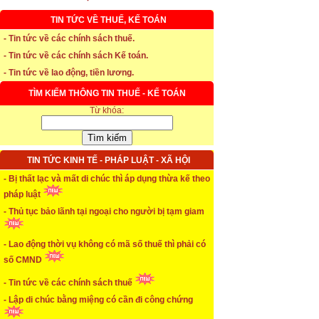
TIN TỨC VỀ THUẾ, KẾ TOÁN
* Thời hạn đăng ký bảo hiểm thất nghiệp
- Tin tức về các chính sách thuế.
- Tin tức về các chính sách Kế toán.
...xem chi tiết
- Tin tức về lao động, tiền lương.
* Thời hiệu xử phạt trong xây dựng
TÌM KIẾM THÔNG TIN THUẾ - KẾ TOÁN
Từ khóa:
...xem chi tiết
* NHẬN SINH VIÊN THỰC TẬP
TIN TỨC KINH TẾ - PHÁP LUẬT - XÃ HỘI
...xem chi tiết
- Bị thất lạc và mất di chúc thì áp dụng thừa kế theo
* ĐÀO TẠO KẾ TOÁN THỰC HÀNH
pháp luật
- Thủ tục bảo lãnh tại ngoại cho người bị tạm giam
...xem chi tiết
* TUYỂN DỤNG KẾ TOÁN (thường xuyên)
- Lao động thời vụ không có mã số thuế thì phải có
số CMND
...xem chi tiết
- Tin tức về các chính sách thuế
* Cách chọn màu phù hợp theo phong thuỷ
- Lập di chúc bằng miệng có cần đi công chứng
...xem chi tiết