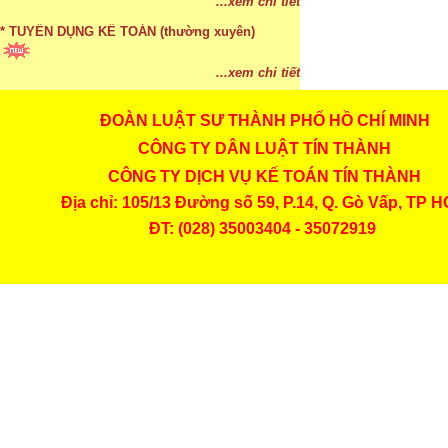
...xem chi tiết
* TUYỂN DỤNG KẾ TOÁN (thường xuyên)
...xem chi tiết
ĐOÀN LUẬT SƯ THÀNH PHỐ HỒ CHÍ MINH
* Cách chọn màu phù hợp theo phong thuỷ
CÔNG TY DÂN LUẬT TÍN THÀNH
...xem chi tiết
CÔNG TY DỊCH VỤ KẾ TOÁN TÍN THÀNH
* Mức phạt khi chậm nộp báo cáo thuế
Địa chỉ: 105/13 Đường số 59, P.14, Q. Gò Vấp, TP 
ĐT: (028) 35003404 - 35072919
...xem chi tiết
* Lập di chúc bằng miệng có cần đi công chứng
...xem chi tiết
* Những trường hợp được miễn thuế TNCN khi
chuyển nhượng, tặng, cho tài sản
...xem chi tiết
* Bị thất lạc và mất di chúc thì áp dụng thừa kế
theo pháp luật