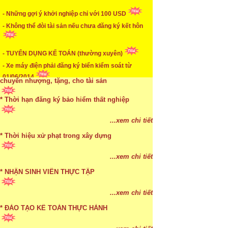
* Mức phạt khi chậm nộp báo cáo thuế
- Những gợi ý khởi nghiệp chỉ với 100 USD
- Không thể đòi tài sản nếu chưa đăng ký kết hôn
...xem chi tiết
* Lập di chúc bằng miệng có cần đi công chứng
- TUYỂN DỤNG KẾ TOÁN (thường xuyên)
- Xe máy điện phải đăng ký biển kiểm soát từ
...xem chi tiết
01/06/2014
* Những trường hợp được miễn thuế TNCN khi
- Được đặt tiền bảo lãnh cho xe vi phạm giao thông
chuyển nhượng, tặng, cho tài sản
* Thời hạn đăng ký bảo hiểm thất nghiệp
...xem chi tiết
* Bị thất lạc và mất di chúc thì áp dụng thừa kế
...xem chi tiết
theo pháp luật
* Thời hiệu xử phạt trong xây dựng
...xem chi tiết
...xem chi tiết
* NHẬN SINH VIÊN THỰC TẬP
...xem chi tiết
* ĐÀO TẠO KẾ TOÁN THỰC HÀNH