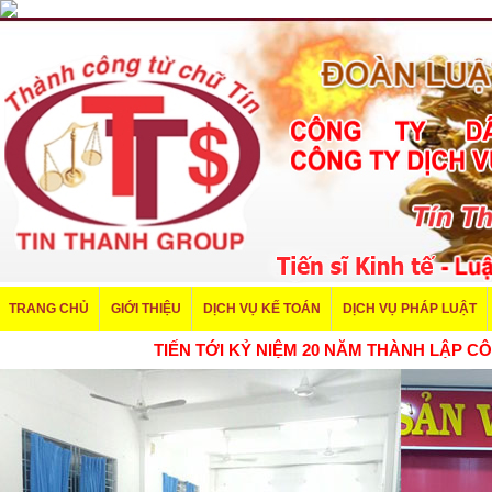
TRANG CHỦ
GIỚI THIỆU
DỊCH VỤ KẾ TOÁN
DỊCH VỤ PHÁP LUẬT
TIẾN TỚI KỶ NIỆM 20 NĂM THÀNH LẬP