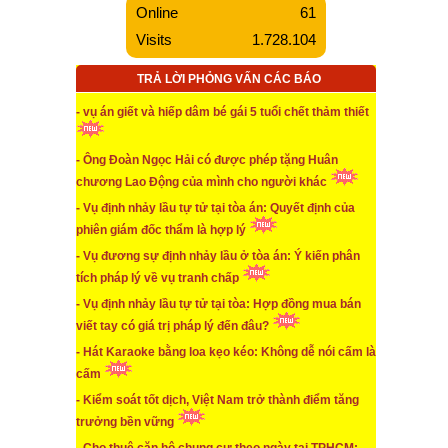
Online
61
Visits
1.728.104
...xem chi tiết
* Không phải cứ mua bảo hiểm TNDS đều sẽ được
TRẢ LỜI PHỎNG VẤN CÁC BÁO
bồi thường khi gây tai nạn
- vụ án giết và hiếp dâm bé gái 5 tuổi chết thảm thiết
...xem chi tiết
* Tiếp tục trả lời phỏng vấn về vụ án Pharma khi xuất
- Ông Đoàn Ngọc Hải có được phép tặng Huân
hiện tình tiết mới
chương Lao Động của mình cho người khác
...xem chi tiết
- Vụ định nhảy lầu tự tử tại tòa án: Quyết định của
phiên giám đốc thẩm là hợp lý
* Khi lãi suất tiền gửi ngân hàng giảm, bất động sản
đang giá ảo thì đầu tư chứng khoán là kênh hấp dẫn
- Vụ đương sự định nhảy lầu ở tòa án: Ý kiến phân
tích pháp lý về vụ tranh chấp
...xem chi tiết
- Vụ định nhảy lầu tự tử tại tòa: Hợp đồng mua bán
* Đơn giản hoá thủ tục hành chính trong thời gian
viết tay có giá trị pháp lý đến đâu?
đầu lập thành phố Thủ Đức
- Hát Karaoke bằng loa kẹo kéo: Không dễ nói cấm là
...xem chi tiết
cấm
* Người chết vẫn ký hợp đồng thuê nhà
- Kiểm soát tốt dịch, Việt Nam trở thành điểm tăng
trưởng bền vững
...xem chi tiết