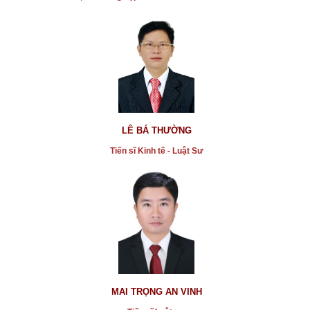
* Nên “THIẾN HOÁ HỌC” yêu râu xanh phạm tội xâm
hại tình dục với trẻ em
...xem chi tiết
* Bất động sản là miếng bánh ngon
...xem chi tiết
LÊ BÁ THƯỜNG
* Bị xử lý hành chính, hình sự việc cố ý tiết lộ thông
Tiến sĩ Kinh tế - Luật Sư
tin người khác
...xem chi tiết
* Nhà sản xuất kinh doanh về khẩu trang y tế không
nên chỉ kiếm lợi nhuận
...xem chi tiết
* Cho thuê căn hộ chung cư theo ngày tại TPHCM:
Luật cấm nhưng thực tiễn “buông”
MAI TRỌNG AN VINH
...xem chi tiết