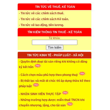
TIN TỨC VỀ THUẾ, KẾ TOÁN
- Tin tức về các chính sách thuế.
* Thời hạn đăng ký bảo hiểm thất nghiệp
- Tin tức về các chính sách Kế toán.
- Tin tức về lao động, tiền lương.
...xem chi tiết
TÌM KIẾM THÔNG TIN THUẾ - KẾ TOÁN
* Thời hiệu xử phạt trong xây dựng
Từ khóa:
...xem chi tiết
* NHẬN SINH VIÊN THỰC TẬP
TIN TỨC KINH TẾ - PHÁP LUẬT - XÃ HỘI
- Quyền định đoạt tài sản riêng khi không có đăng
...xem chi tiết
ký kết hôn
* ĐÀO TẠO KẾ TOÁN THỰC HÀNH
- Cách chọn màu phù hợp theo phong thuỷ
- Bị thất lạc và mất di chúc thì áp dụng thừa kế theo
...xem chi tiết
pháp luật
* TUYỂN DỤNG KẾ TOÁN (thường xuyên)
- NHẬN SINH VIÊN THỰC TẬP
...xem chi tiết
- Những trường hợp được miễn thuế TNCN khi
chuyển nhượng, tặng, cho tài sản
* Cách chọn màu phù hợp theo phong thuỷ