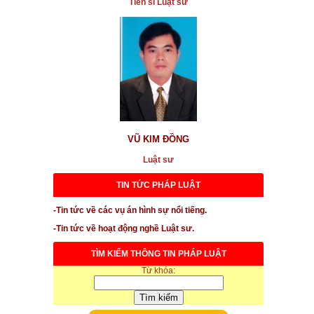
Tiến sĩ Luật sư
* Tai nạn lao động làm chết hàng chục người ở Đồng
Nai
...xem chi tiết
* Vụ ông Phước nhảy lầu tự tử chết ở toà án Bình
Phước
...xem chi tiết
* Phó Chi cục Hải quan khi gây tai nạn giao thông
vừa có nồng độ cồn lại còn bỏ chạy khỏi hiện trường
VŨ KIM ĐỒNG
Luật sư
...xem chi tiết
TIN TỨC PHÁP LUẬT
* vụ án Pharma bán thuốc giả đang xét xử, kêu oan,
bị ép cung
-Tin tức về các vụ án hình sự nổi tiếng.
...xem chi tiết
-Tin tức về hoạt động nghề Luật sư.
* Hành vi hủy hoại môi trường nghiêm trọng có thể bị
TÌM KIẾM THÔNG TIN PHÁP LUẬT
xử lý hình sự
Từ khóa:
...xem chi tiết
* Kiểm soát tốt dịch, Việt Nam trở thành điểm tăng
trưởng bền vững