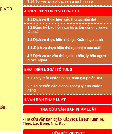
3.10.Tư vấn pháp luật về vụ án Hình sự
óp vốn
4.THỰC HIỆN DỊCH VỤ PHÁP LÝ
4.1.Dịch vụ thực hiện các thủ tục nhà đất
4.2.Đăng ký bảo hộ nhãn hiệu, tên công ty, quyền
tác giả
4.3.Dịch vụ thực hiện thủ tục Xuất nhập cảnh
4.4..Dịch vụ thực hiện thủ tục nhận con nuôi
4.5.Dịch vụ tư vấn thủ tục kết hôn, ly hôn người
nước ngoài
5.ĐẠI DIỆN NGOÀI TỐ TỤNG
5.1.Thay mặt khách hang tham gia phiên Toà
5.2.Thực hiện các dịch vụ pháp lý cho khách
hàng
6.VĂN BẢN PHÁP LUẬT
ật.
TRA CỨU VĂN BẢN PHÁP LUẬT
- Tra cứu văn bản pháp luật về: Dân sự, Kinh Tế,
Thuế, Lao Động, Nhà Đất
LIÊN KẾT WEBSITE