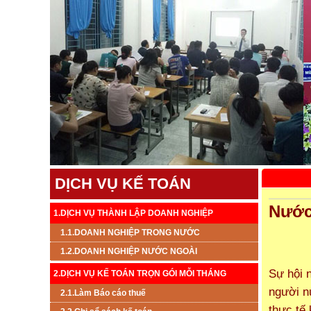
DỊCH VỤ KẾ TOÁN
Nước
1.DỊCH VỤ THÀNH LẬP DOANH NGHIỆP
1.1.DOANH NGHIỆP TRONG NƯỚC
1.2.DOANH NGHIỆP NƯỚC NGOÀI
Sự hội 
2.DỊCH VỤ KẾ TOÁN TRỌN GÓI MỖI THÁNG
người n
2.1.Làm Báo cáo thuế
thực tế 