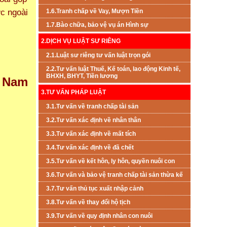
c ngoài
1.6.Tranh chấp về Vay, Mượn Tiền
1.7.Bào chữa, bảo vệ vụ án Hình sự
2.DỊCH VỤ LUẬT SƯ RIÊNG
2.1.Luật sư riêng tư vấn luật trọn gói
2.2.Tư vấn luật Thuế, Kế toán, lao động Kinh tế,
BHXH, BHYT, Tiền lương
t Nam
3.TƯ VẤN PHÁP LUẬT
3.1.Tư vấn về tranh chấp tài sản
3.2.Tư vấn xác định về nhân thân
3.3.Tư vấn xác định về mất tích
3.4.Tư vấn xác định về đã chết
3.5.Tư vấn về kết hôn, ly hôn, quyền nuôi con
3.6.Tư vấn và bảo vệ tranh chấp tài sản thừa kế
3.7.Tư vấn thủ tục xuất nhập cảnh
3.8.Tư vấn về thay đổi hộ tịch
3.9.Tư vấn về quy định nhân con nuôi