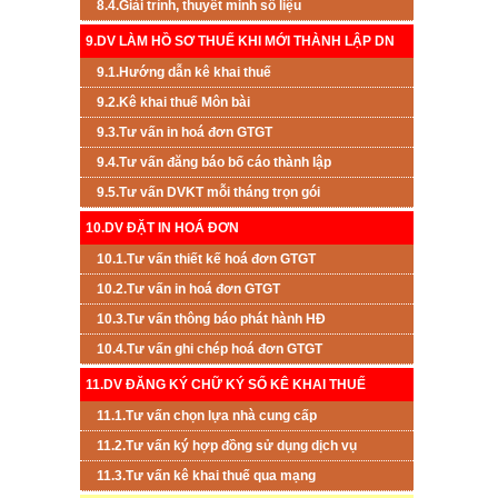
8.4.Giải trình, thuyết minh số liệu
9.DV LÀM HỒ SƠ THUẾ KHI MỚI THÀNH LẬP DN
9.1.Hướng dẫn kê khai thuế
9.2.Kê khai thuế Môn bài
9.3.Tư vấn in hoá đơn GTGT
9.4.Tư vấn đăng báo bố cáo thành lập
9.5.Tư vấn DVKT mỗi tháng trọn gói
10.DV ĐẶT IN HOÁ ĐƠN
10.1.Tư vấn thiết kế hoá đơn GTGT
10.2.Tư vấn in hoá đơn GTGT
10.3.Tư vấn thông báo phát hành HĐ
10.4.Tư vấn ghi chép hoá đơn GTGT
11.DV ĐĂNG KÝ CHỮ KÝ SỐ KÊ KHAI THUẾ
11.1.Tư vấn chọn lựa nhà cung cấp
11.2.Tư vấn ký hợp đồng sử dụng dịch vụ
11.3.Tư vấn kê khai thuế qua mạng