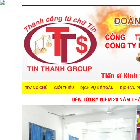
TRANG CHỦ
GIỚI THIỆU
DỊCH VỤ KẾ TOÁN
DỊCH VỤ 
TIẾN TỚI KỶ NIỆM 20 NĂM