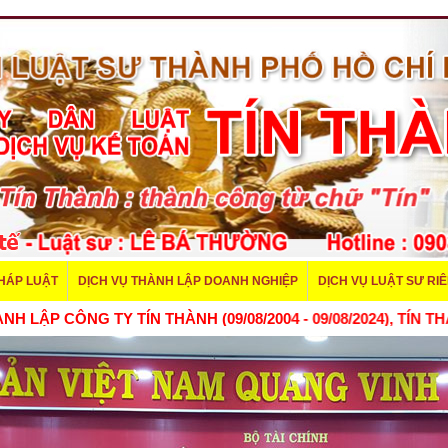
PHÁP LUẬT
DỊCH VỤ THÀNH LẬP DOANH NGHIỆP
DỊCH VỤ LUẬT SƯ RI
 THÀNH LẬP CÔNG TY TÍN THÀNH (09/08/2004 - 09/08/2024),