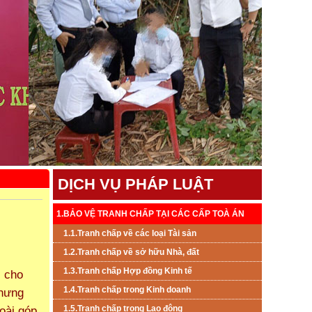
DỊCH VỤ PHÁP LUẬT
1.BẢO VỆ TRANH CHẤP TẠI CÁC CẤP TOÀ ÁN
1.1.Tranh chấp về các loại Tài sản
1.2.Tranh chấp về sở hữu Nhà, đất
1.3.Tranh chấp Hợp đồng Kinh tế
i cho
1.4.Tranh chấp trong Kinh doanh
Nhưng
oài góp
1.5.Tranh chấp trong Lao đông