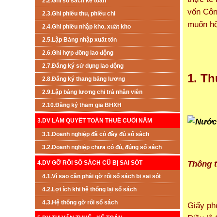
2.2.Ghi sổ sách kế toán
vốn Côn
2.3.Ghi phiếu thu, phiếu chi
muốn hộ
2.4.Ghi phiếu nhập kho, xuất kho
2.5.Lập Bảng nhập xuất tồn
2.6.Ghi hợp đồng lao động
2.7.Đăng ký sử dụng lao động
1. T
2.8.Đăng ký thang bảng lương
2.9.Lập bảng lương chi trả nhân viên
2.10.Đăng ký tham gia BHXH
3.DV LÀM QUYẾT TOÁN THUẾ CUỐI NĂM
3.1.Doanh nghiệp đã có đầy đủ sổ sách
3.2.Doanh nghiệp chưa có đủ, đúng sổ sách
Thông t
4.DV GỠ RỐI SỔ SÁCH CŨ BỊ SAI SÓT
4.1.Vì sao cần phải gỡ rối sổ sách bị sai sót
4.2.Lợi ích khi hệ thống lại sổ sách
4.3.Hệ thống gỡ rối sổ sách
Giấy ph