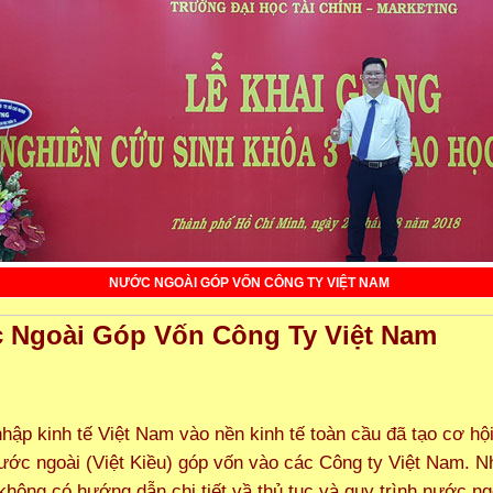
NƯỚC NGOÀI GÓP VỐN CÔNG TY VIỆT NAM
 Ngoài Góp Vốn Công Ty Việt Nam
nhập kinh tế Việt Nam vào nền kinh tế toàn cầu đã tạo cơ hộ
ước ngoài (Việt Kiều) góp vốn vào các Công ty Việt Nam. 
không có hướng dẫn chi tiết vầ thủ tục và quy trình nước ng