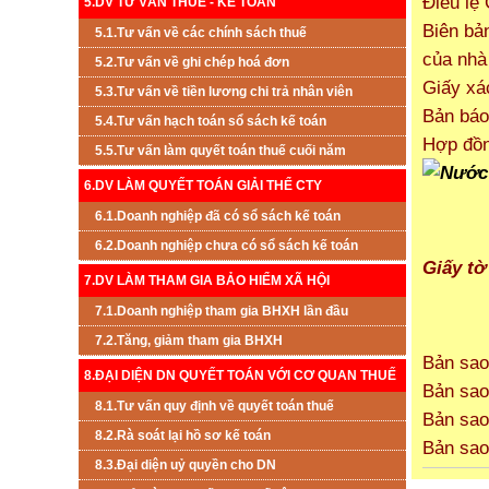
Điều lệ 
5.DV TƯ VẤN THUẾ - KẾ TOÁN
Biên bản
5.1.Tư vấn về các chính sách thuế
của nhà
5.2.Tư vấn về ghi chép hoá đơn
Giấy xá
5.3.Tư vấn về tiền lương chi trả nhân viên
Bản báo
5.4.Tư vấn hạch toán sổ sách kế toán
Hợp đồn
5.5.Tư vấn làm quyết toán thuế cuối năm
6.DV LÀM QUYẾT TOÁN GIẢI THỂ CTY
6.1.Doanh nghiệp đã có sổ sách kế toán
6.2.Doanh nghiệp chưa có sổ sách kế toán
Giấy tờ
7.DV LÀM THAM GIA BẢO HIỂM XÃ HỘI
7.1.Doanh nghiệp tham gia BHXH lần đầu
7.2.Tăng, giảm tham gia BHXH
Bản sao
8.ĐẠI DIỆN DN QUYẾT TOÁN VỚI CƠ QUAN THUẾ
Bản sao
8.1.Tư vấn quy định về quyết toán thuế
Bản sao
8.2.Rà soát lại hồ sơ kế toán
Bản sao
8.3.Đại diện uỷ quyền cho DN