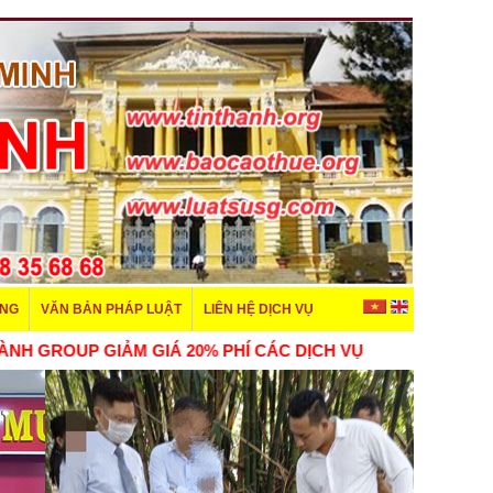
ÊNG
VĂN BẢN PHÁP LUẬT
LIÊN HỆ DỊCH VỤ
 TÍN THÀNH GROUP GIẢM GIÁ 20% PHÍ CÁC DỊCH VỤ