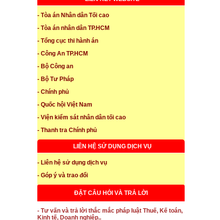
- Tòa án Nhân dân Tối cao
- Tòa án nhân dân TP.HCM
- Tổng cục thi hành án
- Công An TP.HCM
- Bộ Công an
- Bộ Tư Pháp
- Chính phủ
- Quốc hội Việt Nam
- Viện kiểm sát nhân dân tối cao
- Thanh tra Chính phủ
LIÊN HỆ SỬ DỤNG DỊCH VỤ
- Liên hệ sử dụng dịch vụ
- Góp ý và trao đổi
ĐẶT CÂU HỎI VÀ TRẢ LỜI
- Tư vấn và trả lời thắc mắc pháp luật Thuế, Kế toán,
Kinh tế, Doanh nghiệp..