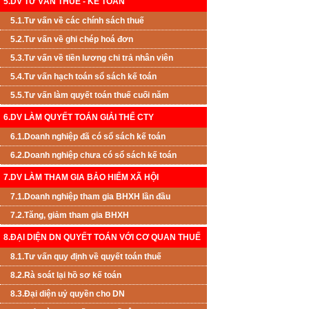
5.DV TƯ VẤN THUẾ - KẾ TOÁN
5.1.Tư vấn về các chính sách thuế
5.2.Tư vấn về ghi chép hoá đơn
5.3.Tư vấn về tiền lương chi trả nhân viên
5.4.Tư vấn hạch toán sổ sách kế toán
5.5.Tư vấn làm quyết toán thuế cuối năm
6.DV LÀM QUYẾT TOÁN GIẢI THỂ CTY
6.1.Doanh nghiệp đã có sổ sách kế toán
6.2.Doanh nghiệp chưa có sổ sách kế toán
7.DV LÀM THAM GIA BẢO HIỂM XÃ HỘI
7.1.Doanh nghiệp tham gia BHXH lần đầu
7.2.Tăng, giảm tham gia BHXH
8.ĐẠI DIỆN DN QUYẾT TOÁN VỚI CƠ QUAN THUẾ
8.1.Tư vấn quy định về quyết toán thuế
8.2.Rà soát lại hồ sơ kế toán
8.3.Đại diện uỷ quyền cho DN