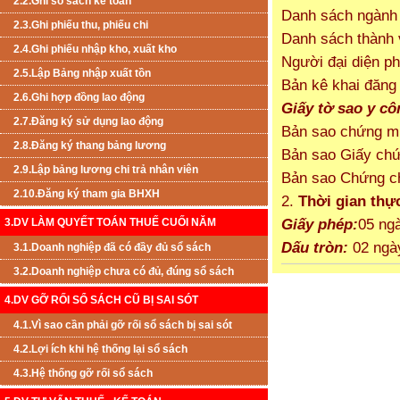
2.2.Ghi sổ sách kế toán
Danh sách ngành 
2.3.Ghi phiếu thu, phiếu chi
Danh sách thành v
2.4.Ghi phiếu nhập kho, xuất kho
Người đại diện ph
2.5.Lập Bảng nhập xuất tồn
Bản kê khai đăng 
2.6.Ghi hợp đồng lao động
Giấy tờ sao y cô
2.7.Đăng ký sử dụng lao động
Bản sao chứng mi
2.8.Đăng ký thang bảng lương
Bản sao Giấy chứ
2.9.Lập bảng lương chi trả nhân viên
Bản sao Chứng ch
2.10.Đăng ký tham gia BHXH
2.
Thời gian thự
Giấy phép:
05 ngà
3.DV LÀM QUYẾT TOÁN THUẾ CUỐI NĂM
Dấu tròn:
02 ngày
3.1.Doanh nghiệp đã có đầy đủ sổ sách
3.2.Doanh nghiệp chưa có đủ, đúng sổ sách
4.DV GỠ RỐI SỔ SÁCH CŨ BỊ SAI SÓT
4.1.Vì sao cần phải gỡ rối sổ sách bị sai sót
4.2.Lợi ích khi hệ thống lại sổ sách
4.3.Hệ thống gỡ rối sổ sách