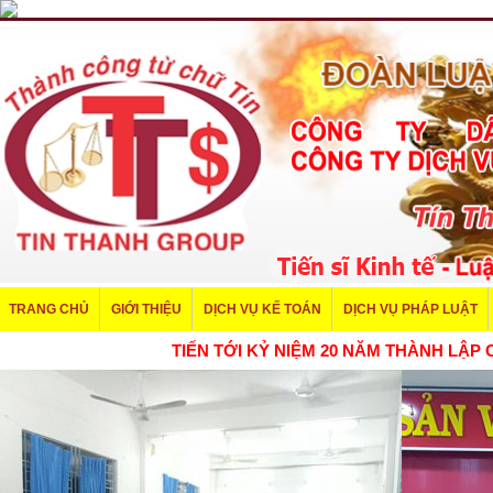
TRANG CHỦ
GIỚI THIỆU
DỊCH VỤ KẾ TOÁN
DỊCH VỤ PHÁP LUẬT
TIẾN TỚI KỶ NIỆM 20 NĂM THÀNH L