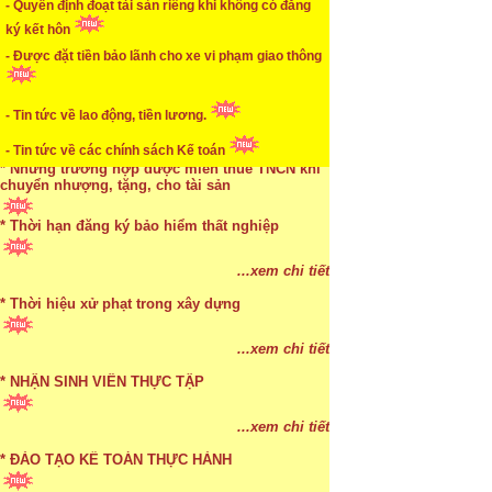
...xem chi tiết
- Quyền định đoạt tài sản riêng khi không có đăng
ký kết hôn
* Mức phạt khi chậm nộp báo cáo thuế
- Được đặt tiền bảo lãnh cho xe vi phạm giao thông
...xem chi tiết
* Lập di chúc bằng miệng có cần đi công chứng
- Tin tức về lao động, tiền lương.
- Tin tức về các chính sách Kế toán
...xem chi tiết
- Tin tức về các vụ án hình sự nổi tiếng.
* Những trường hợp được miễn thuế TNCN khi
chuyển nhượng, tặng, cho tài sản
* Thời hạn đăng ký bảo hiểm thất nghiệp
...xem chi tiết
* Bị thất lạc và mất di chúc thì áp dụng thừa kế
...xem chi tiết
theo pháp luật
* Thời hiệu xử phạt trong xây dựng
...xem chi tiết
...xem chi tiết
* NHẬN SINH VIÊN THỰC TẬP
...xem chi tiết
* ĐÀO TẠO KẾ TOÁN THỰC HÀNH