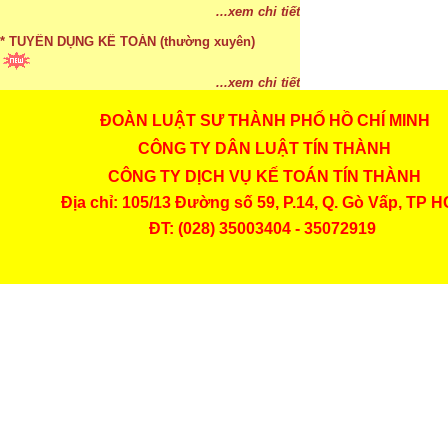
...xem chi tiết
* TUYỂN DỤNG KẾ TOÁN (thường xuyên)
...xem chi tiết
ĐOÀN LUẬT SƯ THÀNH PHỐ HỒ CHÍ MINH
* Cách chọn màu phù hợp theo phong thuỷ
CÔNG TY DÂN LUẬT TÍN THÀNH
...xem chi tiết
CÔNG TY DỊCH VỤ KẾ TOÁN TÍN THÀNH
Địa chỉ: 105/13 Đường số 59, P.14, Q. Gò Vấp, TP 
* Mức phạt khi chậm nộp báo cáo thuế
ĐT: (028) 35003404 - 35072919
...xem chi tiết
* Lập di chúc bằng miệng có cần đi công chứng
...xem chi tiết
* Những trường hợp được miễn thuế TNCN khi
chuyển nhượng, tặng, cho tài sản
...xem chi tiết
* Bị thất lạc và mất di chúc thì áp dụng thừa kế
theo pháp luật