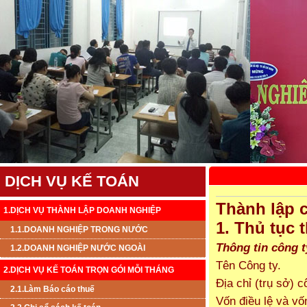
DỊCH VỤ KẾ TOÁN
Thành lập 
1.DỊCH VỤ THÀNH LẬP DOANH NGHIỆP
1
. Thủ tục 
1.1.DOANH NGHIỆP TRONG NƯỚC
Thông tin công t
1.2.DOANH NGHIỆP NƯỚC NGOÀI
Tên Công ty.
2.DỊCH VỤ KẾ TOÁN TRỌN GÓI MỖI THÁNG
Địa chỉ (trụ sở) c
2.1.Làm Báo cáo thuế
Vốn điều lệ và vố