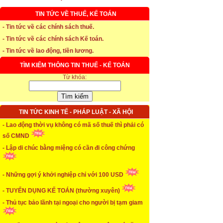
TIN TỨC VỀ THUẾ, KẾ TOÁN
* Thời hạn đăng ký bảo hiểm thất nghiệp
- Tin tức về các chính sách thuế.
- Tin tức về các chính sách Kế toán.
...xem chi tiết
- Tin tức về lao động, tiền lương.
* Thời hiệu xử phạt trong xây dựng
TÌM KIẾM THÔNG TIN THUẾ - KẾ TOÁN
Từ khóa:
...xem chi tiết
* NHẬN SINH VIÊN THỰC TẬP
TIN TỨC KINH TẾ - PHÁP LUẬT - XÃ HỘI
...xem chi tiết
- Lao động thời vụ không có mã số thuế thì phải có
* ĐÀO TẠO KẾ TOÁN THỰC HÀNH
số CMND
- Lập di chúc bằng miệng có cần đi công chứng
...xem chi tiết
* TUYỂN DỤNG KẾ TOÁN (thường xuyên)
- Những gợi ý khởi nghiệp chỉ với 100 USD
...xem chi tiết
- TUYỂN DỤNG KẾ TOÁN (thường xuyên)
- Thủ tục bảo lãnh tại ngoại cho người bị tạm giam
* Cách chọn màu phù hợp theo phong thuỷ