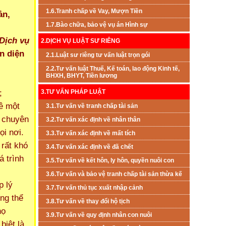
1.6.Tranh chấp về Vay, Mượn Tiền
ản,
1.7.Bào chữa, bảo vệ vụ án Hình sự
Dịch vụ
2.DỊCH VỤ LUẬT SƯ RIÊNG
n diện
2.1.Luật sư riêng tư vấn luật trọn gói
2.2.Tư vấn luật Thuế, Kế toán, lao động Kinh tế,
BHXH, BHYT, Tiền lương
;
3.TƯ VẤN PHÁP LUẬT
uê một
3.1.Tư vấn về tranh chấp tài sản
ư chuyên
3.2.Tư vấn xác định về nhân thân
ọi nơi.
3.3.Tư vấn xác định về mất tích
 rất khó
3.4.Tư vấn xác định về đã chết
á trình
3.5.Tư vấn về kết hôn, ly hôn, quyền nuôi con
3.6.Tư vấn và bảo vệ tranh chấp tài sản thừa kế
p lý
3.7.Tư vấn thủ tục xuất nhập cảnh
ng thể
3.8.Tư vấn về thay đổi hộ tịch
họ
3.9.Tư vấn về quy định nhân con nuôi
biệt là