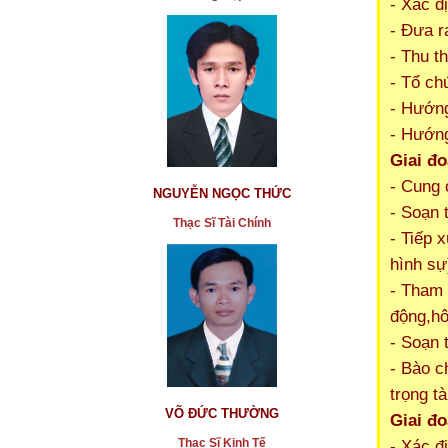
- Xác đ
- Đưa r
- Thu t
- Tổ ch
- Hướng
- Hướng
Giai đo
- Cung 
NGUYỄN NGỌC THỨC
- Soạn 
Thạc Sĩ Tài Chính
- Tiếp 
hình sự
- Tham 
động,hô
- Soạn 
- Bào c
trọng tà
VÕ ĐỨC THƯỜNG
Giai đo
Thạc Sĩ Kinh Tế
- Xác đ