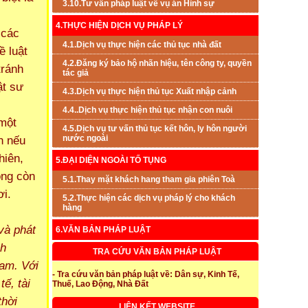
3.10.Tư vấn pháp luật về vụ án Hình sự
4.THỰC HIỆN DỊCH VỤ PHÁP LÝ
 các
4.1.Dịch vụ thực hiện các thủ tục nhà đất
ề luật
4.2.Đăng ký bảo hộ nhãn hiệu, tên công ty, quyền
tránh
tác giả
ật sư
4.3.Dịch vụ thực hiện thủ tục Xuất nhập cảnh
4.4..Dịch vụ thực hiện thủ tục nhận con nuôi
 một
4.5.Dịch vụ tư vấn thủ tục kết hôn, ly hôn người
n nếu
nước ngoài
hiên,
5.ĐẠI DIỆN NGOÀI TỐ TỤNG
ông còn
5.1.Thay mặt khách hang tham gia phiên Toà
ơi.
5.2.Thực hiện các dịch vụ pháp lý cho khách
hàng
 và phát
6.VĂN BẢN PHÁP LUẬT
nh
TRA CỨU VĂN BẢN PHÁP LUẬT
Nam. Với
- Tra cứu văn bản pháp luật về: Dân sự, Kinh Tế,
ế, tài
Thuế, Lao Động, Nhà Đất
thời
LIÊN KẾT WEBSITE