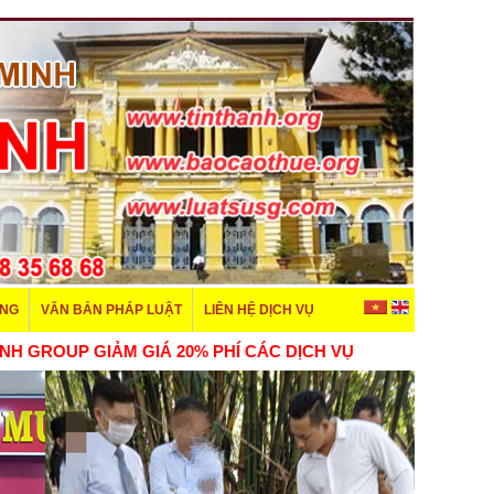
ÊNG
VĂN BẢN PHÁP LUẬT
LIÊN HỆ DỊCH VỤ
 TÍN THÀNH GROUP GIẢM GIÁ 20% PHÍ CÁC DỊCH VỤ