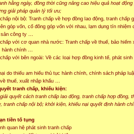
anh hằng ngày, đồng thời cũng nâng cao hiệu quả hoạt động
ng giải pháp quản lý tối ưu;
 chấp nội bộ: Tranh chấp về hợp đồng lao động, tranh chấp 
iên góp vốn, cổ đông góp vốn với nhau, lạm dụng tín nhiệm
i sản công ty …
 chấp với cơ quan nhà nước: Tranh chấp về thuế, bảo hiểm x
m hành chính …
 chấp với bên ngoài: Về các loại hợp đồng kinh tế, phát sinh
 hại do thiếu am hiểu thủ tục hành chính, chính sách pháp luậ
 về thuế, xuất nhập khẩu …
quyết tranh chấp, khiếu kiện:
giải quyết cách tranh chấp lao động, tranh chấp hợp đồng, t
, tranh chấp nội bộ; khởi kiện, khiếu nại quyết định hành ch
ạn tiền tố tụng
ịnh quan hệ phát sinh tranh chấp