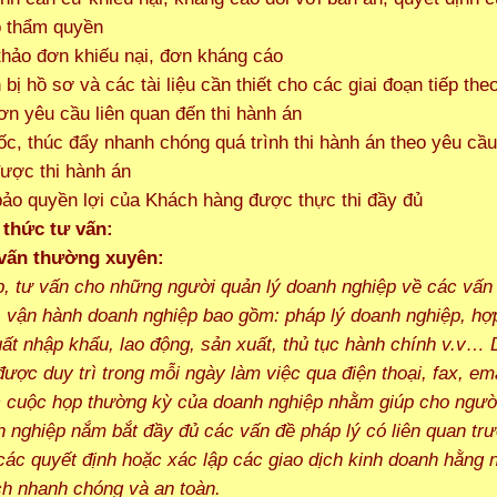
ó thẩm quyền
thảo đơn khiếu nại, đơn kháng cáo
 bị hồ sơ và các tài liệu cần thiết cho các giai đoạn tiếp the
ơn yêu cầu liên quan đến thi hành án
ốc, thúc đẩy nhanh chóng quá trình thi hành án theo yêu cầ
ược thi hành án
ảo quyền lợi của Khách hàng được thực thi đầy đủ
 thức tư vấn:
 vấn thường xuyên:
p, tư vấn cho những người quản lý doanh nghiệp về các vấn
, vận hành doanh nghiệp bao gồm: pháp lý doanh nghiệp, hợ
uất nhập khẩu, lao động, sản xuất, thủ tục hành chính v.v… 
được duy trì trong mỗi ngày làm việc qua điện thoại, fax, em
 cuộc họp thường kỳ của doanh nghiệp nhằm giúp cho ngườ
h nghiệp nắm bắt đầy đủ các vấn đề pháp lý có liên quan trư
các quyết định hoặc xác lập các giao dịch kinh doanh hằng 
h nhanh chóng và an toàn.