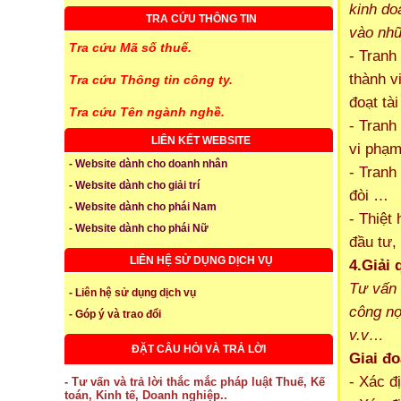
kinh do
TRA CỨU THÔNG TIN
vào nhữ
Tra cứu Mã số thuế.
- Tranh
thành v
Tra cứu Thông tin công ty.
đoạt tà
Tra cứu Tên ngành nghề.
- Tranh
LIÊN KẾT WEBSITE
vi phạ
- Website dành cho doanh nhân
- Tranh
- Website dành cho giải trí
đòi …
- Website dành cho phái Nam
- Thiệt
- Website dành cho phái Nữ
đầu tư,
LIÊN HỆ SỬ DỤNG DỊCH VỤ
4.Giải 
Tư vấn 
- Liên hệ sử dụng dịch vụ
công nợ
- Góp ý và trao đổi
v.v…
ĐẶT CÂU HỎI VÀ TRẢ LỜI
Giai đo
- Xác đ
- Tư vấn và trả lời thắc mắc pháp luật Thuế, Kế
toán, Kinh tế, Doanh nghiệp..