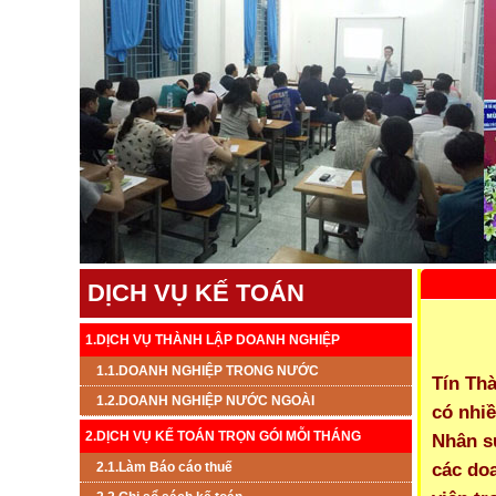
DỊCH VỤ KẾ TOÁN
1.DỊCH VỤ THÀNH LẬP DOANH NGHIỆP
1.1.DOANH NGHIỆP TRONG NƯỚC
Tín Th
1.2.DOANH NGHIỆP NƯỚC NGOÀI
có nhi
2.DỊCH VỤ KẾ TOÁN TRỌN GÓI MỖI THÁNG
Nhân s
các do
2.1.Làm Báo cáo thuế