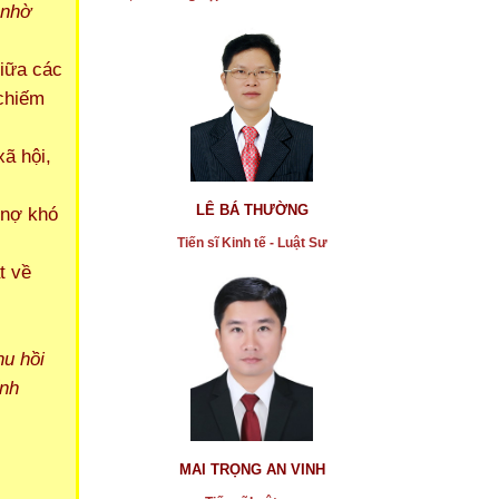
 nhờ
giữa các
* Bộ TN&MT yêu cầu đẩy nhanh thu hồi xe máy cũ
 chiếm
...xem chi tiết
ã hội,
* Những rủi ro khi mua lại nhà ở xã hội bằng hợp
đồng ủy quyền, di chúc, vi bằng
LÊ BÁ THƯỜNG
 nợ khó
...xem chi tiết
Tiến sĩ Kinh tế - Luật Sư
* Chủ tịch UBND Q4 bị kiện ra tòa
t về
...xem chi tiết
* Mua đất bằng giấy tay vẫn có giá trị pháp lý nếu
hu hồi
...xem chi tiết
ính
* Nhiều GĐ/PGĐ văn phòng đăng ký đất đai tại
TP.HCM bị chậm bổ nhiệm lại, vẫn ký duyệt hồ sơ
...xem chi tiết
MAI TRỌNG AN VINH
* Xe gây tai nạn bị tạm giữ xe đến 64 ngày và bị thu