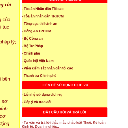
g rủi
- Tòa án Nhân dân Tối cao
- Tòa án nhân dân TP.HCM
g của
- Tổng cục thi hành án
ủ tục
- Công An TP.HCM
- Bộ Công an
pháp lý;
- Bộ Tư Pháp
- Chính phủ
- Quốc hội Việt Nam
- Viện kiểm sát nhân dân tối cao
- Thanh tra Chính phủ
i bên
LIÊN HỆ SỬ DỤNG DỊCH VỤ
- Liên hệ sử dụng dịch vụ
ồ sơ
- Góp ý và trao đổi
hính
ĐẶT CÂU HỎI VÀ TRẢ LỜI
 cơ
 động
- Tư vấn và trả lời thắc mắc pháp luật Thuế, Kế toán,
Kinh tế, Doanh nghiệp..