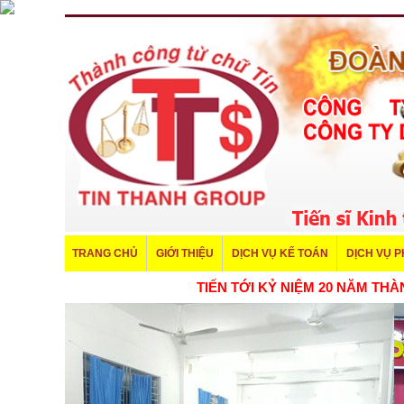
TRANG CHỦ
GIỚI THIỆU
DỊCH VỤ KẾ TOÁN
DỊCH VỤ 
TIẾN TỚI KỶ NIỆM 20 NĂM