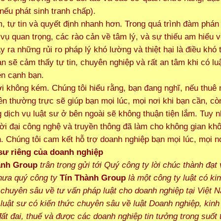
(nếu phát sinh tranh chấp).
m, tự tin và quyết định nhanh hơn. Trong quá trình đàm phán
vụ quan trọng, các rào cản về tâm lý, và sự thiếu am hiểu v
y ra những rủi ro pháp lý khó lường và thiệt hại là điều khó 
ạn sẽ cảm thấy tự tin, chuyên nghiệp và rất an tâm khi có lu
ên cạnh bạn.
lợi không kém. Chúng tôi hiểu rằng, bạn đang nghĩ, nếu thuê
ên thường trực sẽ giúp bạn mọi lúc, mọi nơi khi bạn cần, cò
 dịch vụ luật sư ở bên ngoài sẽ không thuận tiện lắm. Tuy n
hời đại công nghệ và truyền thông đã làm cho không gian kh
n. Chúng tôi cam kết hỗ trợ doanh nghiệp bạn mọi lúc, mọi n
 sư riêng của doanh nghiệp
ành Group
trân trọng gửi tới Quý công ty lời chúc thành đạt
Thưa quý công ty
Tín Thành Group
là một công ty luật có ki
chuyên sâu về tư vấn pháp luật cho doanh nghiệp tại Việt 
 luật sư có kiến thức chuyên sâu về luật Doanh nghiệp, kinh t
đất đai, thuế và được các doanh nghiệp tin tưởng trong suốt 