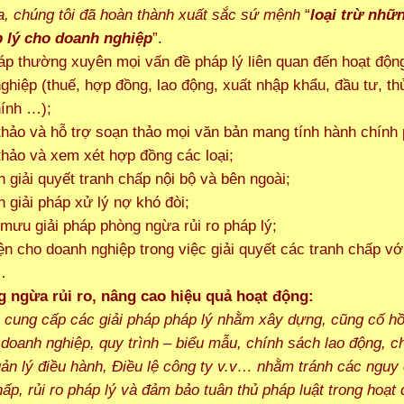
a, chúng tôi đã hoàn thành xuất sắc sứ mệnh
“
loại trừ nhữn
p lý cho doanh nghiệp
”.
đáp thường xuyên mọi vấn đề pháp lý liên quan đến hoạt độn
ghiệp (thuế, hợp đồng, lao động, xuất nhập khẩu, đầu tư, th
ính …);
thảo và hỗ trợ soạn thảo mọi văn bản mang tính hành chính 
thảo và xem xét hợp đồng các loại;
n giải quyết tranh chấp nội bộ và bên ngoài;
n giải pháp xử lý nợ khó đòi;
mưu giải pháp phòng ngừa rủi ro pháp lý;
iện cho doanh nghiệp trong việc giải quyết các tranh chấp vớ
…
 ngừa rủi ro, nâng cao hiệu quả hoạt động
:
 cung cấp các giải pháp pháp lý nhằm xây dựng, cũng cố h
 doanh nghiệp, quy trình – biểu mẫu, chính sách lao động, c
ản lý điều hành, Điều lệ công ty v.v… nhằm tránh các nguy
hấp, rủi ro pháp lý và đảm bảo tuân thủ pháp luật trong hoạt