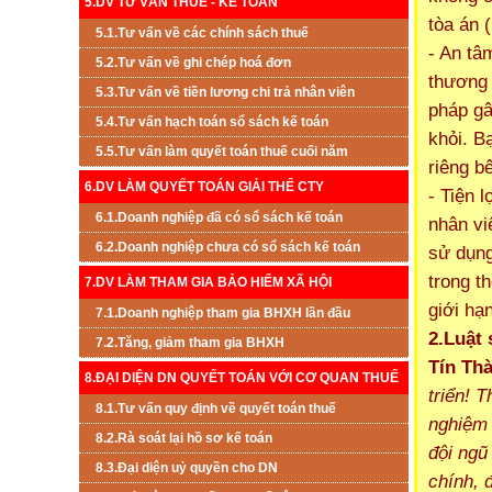
5.DV TƯ VẤN THUẾ - KẾ TOÁN
tòa án 
5.1.Tư vấn về các chính sách thuế
- An tâ
5.2.Tư vấn về ghi chép hoá đơn
thương 
5.3.Tư vấn về tiền lương chi trả nhân viên
pháp gâ
5.4.Tư vấn hạch toán sổ sách kế toán
khỏi. B
5.5.Tư vấn làm quyết toán thuế cuối năm
riêng b
6.DV LÀM QUYẾT TOÁN GIẢI THỂ CTY
- Tiện 
6.1.Doanh nghiệp đã có sổ sách kế toán
nhân vi
6.2.Doanh nghiệp chưa có sổ sách kế toán
sử dụng
trong t
7.DV LÀM THAM GIA BẢO HIỂM XÃ HỘI
giới hạ
7.1.Doanh nghiệp tham gia BHXH lần đầu
2.Luật
7.2.Tăng, giảm tham gia BHXH
Tín
Th
8.ĐẠI DIỆN DN QUYẾT TOÁN VỚI CƠ QUAN THUẾ
triển! 
8.1.Tư vấn quy định về quyết toán thuế
nghiệm 
8.2.Rà soát lại hồ sơ kế toán
đội ngũ
8.3.Đại diện uỷ quyền cho DN
chính, 