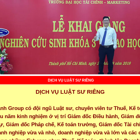
DỊCH VỤ LUẬT SƯ RIÊNG
DỊCH VỤ LUẬT SƯ RIÊNG
ành Group có đội ngũ Luật sư, chuyên viên tư Thuế, Kế 
ều năm kinh nghiệm ở vị trí Giám đốc Điều hành, Giám đ
ự, Giám đốc Pháp chế, Kế toán trưởng, Giám đốc Tài ch
anh nghiệp vừa và nhỏ, doanh nghiệp vừa và lớn và các