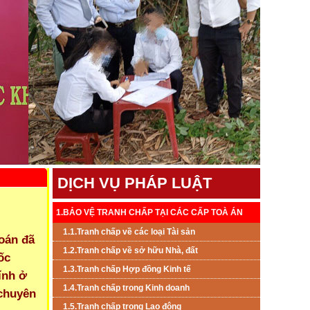
DỊCH VỤ PHÁP LUẬT
1.BẢO VỆ TRANH CHẤP TẠI CÁC CẤP TOÀ ÁN
1.1.Tranh chấp về các loại Tài sản
toán đã
1.2.Tranh chấp về sở hữu Nhà, đất
ốc
1.3.Tranh chấp Hợp đồng Kinh tế
ính ở
1.4.Tranh chấp trong Kinh doanh
 chuyên
1.5.Tranh chấp trong Lao đông