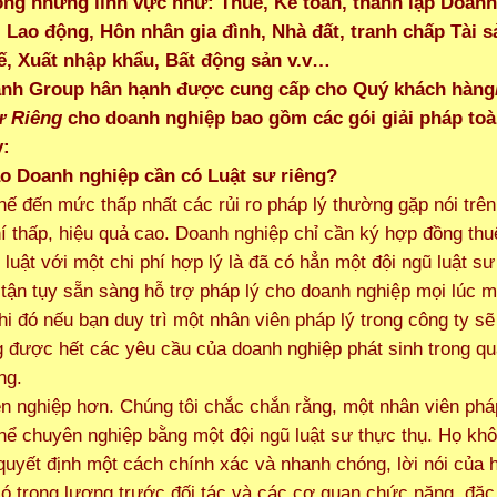
rong những lĩnh vực như: Thuế, Kế toán, thành lập Doanh
 Lao động, Hôn nhân gia đình, Nhà đất, tranh chấp Tài s
ế, Xuất nhập khẩu, Bất động sản v.v…
ành Group hân hạnh được cung cấp cho Quý khách hàng
ư Riêng
cho doanh nghiệp bao gồm các gói giải pháp toà
y:
ao Doanh nghiệp cần có Luật sư riêng?
hế đến mức thấp nhất các rủi ro pháp lý thường gặp nói trên
hí thấp, hiệu quả cao. Doanh nghiệp chỉ cần ký hợp đồng th
 luật với một chi phí hợp lý là đã có hẳn một đội ngũ luật s
 tận tụy sẵn sàng hỗ trợ pháp lý cho doanh nghiệp mọi lúc m
hi đó nếu bạn duy trì một nhân viên pháp lý trong công ty sẽ
 được hết các yêu cầu của doanh nghiệp phát sinh trong qu
ng.
n nghiệp hơn. Chúng tôi chắc chắn rằng, một nhân viên phá
hể chuyên nghiệp bằng một đội ngũ luật sư thực thụ. Họ khô
quyết định một cách chính xác và nhanh chóng, lời nói của 
ó trọng lượng trước đối tác và các cơ quan chức năng, đặc 