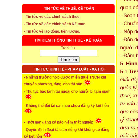
quan c
TIN TỨC VỀ THUẾ, KẾ TOÁN
- Soạn 
- Tin tức về các chính sách thuế.
- Chuẩn
* Thời hạn đăng ký bảo hiểm thất nghiệp
- Tin tức về các chính sách Kế toán.
- Nộp đ
- Tin tức về lao động, tiền lương.
...xem chi tiết
- Đôn đ
TÌM KIẾM THÔNG TIN THUẾ - KẾ TOÁN
* Thời hiệu xử phạt trong xây dựng
người đ
Từ khóa:
- Đảm b
...xem chi tiết
5. Hình
* NHẬN SINH VIÊN THỰC TẬP
TIN TỨC KINH TẾ - PHÁP LUẬT - XÃ HỘI
5.1.Tư
- Những trường hợp được miễn thuế TNCN khi
Giải đá
...xem chi tiết
chuyển nhượng, tặng, cho tài sản
quản lý
* ĐÀO TẠO KẾ TOÁN THỰC HÀNH
- Thủ tục bảo lãnh tại ngoại cho người bị tạm giam
thuế, x
...xem chi tiết
tư vấn 
- Không thể đòi tài sản nếu chưa đăng ký kết hôn
* TUYỂN DỤNG KẾ TOÁN (thường xuyên)
qua các
lý doan
- Thời hạn đăng ký bảo hiểm thất nghiệp
...xem chi tiết
đưa ra 
- Quyền định đoạt tài sản riêng khi không có đăng
* Cách chọn màu phù hợp theo phong thuỷ
một các
ký kết hôn