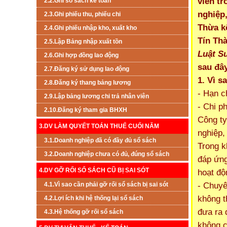
viên t
2.2.Ghi sổ sách kế toán
nghiệp,
2.3.Ghi phiếu thu, phiếu chi
Thừa k
2.4.Ghi phiếu nhập kho, xuất kho
Tín Th
2.5.Lập Bảng nhập xuất tồn
Luật S
2.6.Ghi hợp đồng lao động
sau đâ
2.7.Đăng ký sử dụng lao động
1. Vì s
2.8.Đăng ký thang bảng lương
- Hạn c
2.9.Lập bảng lương chi trả nhân viên
- Chi p
2.10.Đăng ký tham gia BHXH
Công ty
3.DV LÀM QUYẾT TOÁN THUẾ CUỐI NĂM
nghiệp,
3.1.Doanh nghiệp đã có đầy đủ sổ sách
Trong k
3.2.Doanh nghiệp chưa có đủ, đúng sổ sách
đáp ứng
4.DV GỠ RỐI SỔ SÁCH CŨ BỊ SAI SÓT
hoạt độ
- Chuyê
4.1.Vì sao cần phải gỡ rối sổ sách bị sai sót
không t
4.2.Lợi ích khi hệ thống lại sổ sách
đưa ra 
4.3.Hệ thống gỡ rối sổ sách
không c