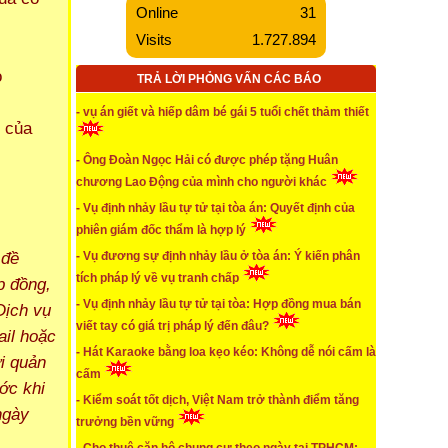
Online
31
...xem chi tiết
Visits
1.727.894
* Cảnh giác với thông tin mua bán nhà đất trên mạng
được quảng cáo sai sự thật, gây nhiễu loạn
o
TRẢ LỜI PHỎNG VẤN CÁC BÁO
...xem chi tiết
- vụ án giết và hiếp dâm bé gái 5 tuổi chết thảm thiết
u của
* TAND cấp cao hủy 2 bản án sơ thẩm và phúc thẩm
vụ “đương sự định nhảy lầu”
- Ông Đoàn Ngọc Hải có được phép tặng Huân
...xem chi tiết
chương Lao Động của mình cho người khác
- Vụ định nhảy lầu tự tử tại tòa án: Quyết định của
* Hát Karaoke bằng loa kẹo kéo: Không dễ nói cấm
là cấm
phiên giám đốc thẩm là hợp lý
 đề
- Vụ đương sự định nhảy lầu ở tòa án: Ý kiến phân
...xem chi tiết
tích pháp lý về vụ tranh chấp
p đồng,
* Phó Chi cục Hải quan khi gây tai nạn giao thông
- Vụ định nhảy lầu tự tử tại tòa: Hợp đồng mua bán
Dịch vụ
vừa có nồng độ cồn lại còn bỏ chạy khỏi hiện trường
viết tay có giá trị pháp lý đến đâu?
ail hoặc
...xem chi tiết
- Hát Karaoke bằng loa kẹo kéo: Không dễ nói cấm là
i quản
cấm
* Góp một số ý kiến cho dự thảo Luật Bảo Vệ Môi
ớc khi
Trường
- Kiểm soát tốt dịch, Việt Nam trở thành điểm tăng
ngày
trưởng bền vững
...xem chi tiết