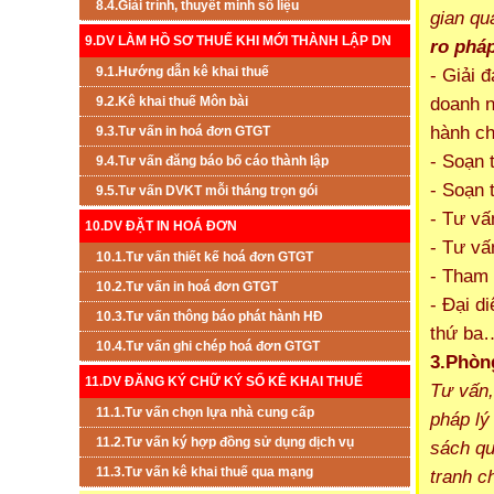
8.4.Giải trình, thuyết minh số liệu
gian qu
9.DV LÀM HỒ SƠ THUẾ KHI MỚI THÀNH LẬP DN
ro phá
9.1.Hướng dẫn kê khai thuế
- Giải 
doanh n
9.2.Kê khai thuế Môn bài
hành ch
9.3.Tư vấn in hoá đơn GTGT
- Soạn 
9.4.Tư vấn đăng báo bố cáo thành lập
- Soạn 
9.5.Tư vấn DVKT mỗi tháng trọn gói
- Tư vấ
10.DV ĐẶT IN HOÁ ĐƠN
- Tư vấ
10.1.Tư vấn thiết kế hoá đơn GTGT
- Tham 
10.2.Tư vấn in hoá đơn GTGT
- Đại d
10.3.Tư vấn thông báo phát hành HĐ
thứ ba
10.4.Tư vấn ghi chép hoá đơn GTGT
3.
Phòng
11.DV ĐĂNG KÝ CHỮ KÝ SỐ KÊ KHAI THUẾ
Tư vấn,
11.1.Tư vấn chọn lựa nhà cung cấp
pháp lý
11.2.Tư vấn ký hợp đồng sử dụng dịch vụ
sách qu
11.3.Tư vấn kê khai thuế qua mạng
tranh c