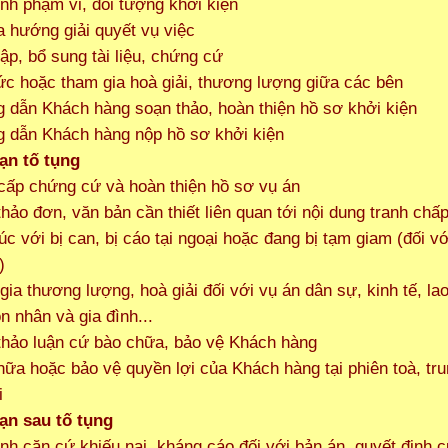
ịnh phạm vi, đối tượng khởi kiện
a hướng giải quyết vụ việc
hập, bổ sung tài liệu, chứng cứ
ức hoặc tham gia hoà giải, thương lượng giữa các bên
 dẫn Khách hàng soạn thảo, hoàn thiện hồ sơ khởi kiện
 dẫn Khách hàng nộp hồ sơ khởi kiện
ạn tố tụng
cấp chứng cứ và hoàn thiện hồ sơ vụ án
thảo đơn, văn bản cần thiết liên quan tới nội dung tranh chấ
xúc với bị can, bị cáo tại ngoại hoặc đang bị tạm giam (đối v
)
gia thương lượng, hoà giải đối với vụ án dân sự, kinh tế, la
n nhân và gia đình...
thảo luận cứ bào chữa, bảo vệ Khách hàng
hữa hoặc bảo vệ quyền lợi của Khách hàng tại phiên toà, tr
i
ạn sau tố tụng
ịnh căn cứ khiếu nại, kháng cáo đối với bản án, quyết định 