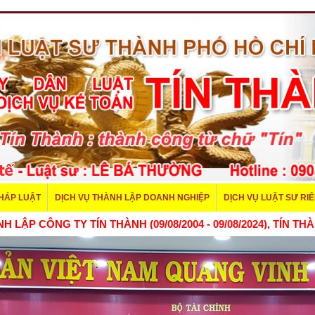
PHÁP LUẬT
DỊCH VỤ THÀNH LẬP DOANH NGHIỆP
DỊCH VỤ LUẬT SƯ RI
 THÀNH LẬP CÔNG TY TÍN THÀNH (09/08/2004 - 09/08/2024),