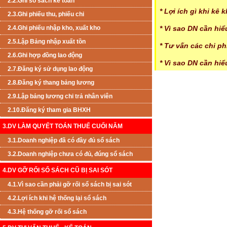
2.2.Ghi sổ sách kế toán
* Lợi ích gì khi kê
2.3.Ghi phiếu thu, phiếu chi
2.4.Ghi phiếu nhập kho, xuất kho
* Vì sao DN cần hi
2.5.Lập Bảng nhập xuất tồn
* Tư vấn các chi p
2.6.Ghi hợp đồng lao động
* Vì sao DN cần hi
2.7.Đăng ký sử dụng lao động
2.8.Đăng ký thang bảng lương
2.9.Lập bảng lương chi trả nhân viên
2.10.Đăng ký tham gia BHXH
3.DV LÀM QUYẾT TOÁN THUẾ CUỐI NĂM
3.1.Doanh nghiệp đã có đầy đủ sổ sách
3.2.Doanh nghiệp chưa có đủ, đúng sổ sách
4.DV GỠ RỐI SỔ SÁCH CŨ BỊ SAI SÓT
4.1.Vì sao cần phải gỡ rối sổ sách bị sai sót
4.2.Lợi ích khi hệ thống lại sổ sách
4.3.Hệ thống gỡ rối sổ sách