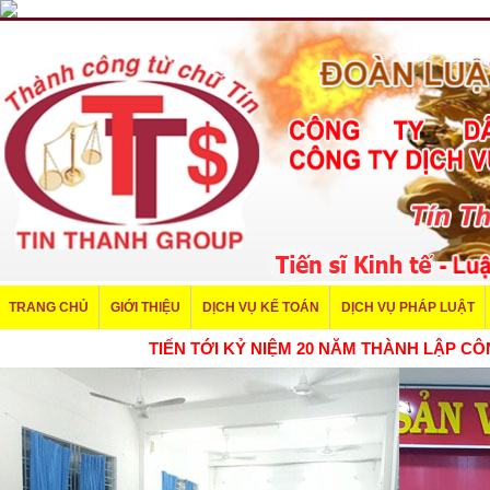
TRANG CHỦ
GIỚI THIỆU
DỊCH VỤ KẾ TOÁN
DỊCH VỤ PHÁP LUẬT
TIẾN TỚI KỶ NIỆM 20 NĂM THÀNH LẬP