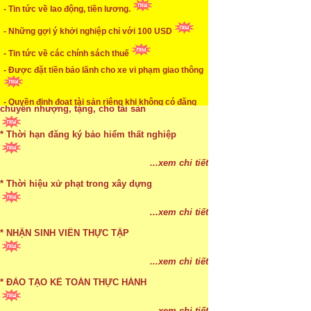
- Tin tức về lao động, tiền lương.
* Mức phạt khi chậm nộp báo cáo thuế
- Những gợi ý khởi nghiệp chỉ với 100 USD
...xem chi tiết
- Tin tức về các chính sách thuế
* Lập di chúc bằng miệng có cần đi công chứng
- Được đặt tiền bảo lãnh cho xe vi phạm giao thông
...xem chi tiết
- Quyền định đoạt tài sản riêng khi không có đăng
* Những trường hợp được miễn thuế TNCN khi
ký kết hôn
chuyển nhượng, tặng, cho tài sản
* Thời hạn đăng ký bảo hiểm thất nghiệp
...xem chi tiết
* Bị thất lạc và mất di chúc thì áp dụng thừa kế
...xem chi tiết
theo pháp luật
* Thời hiệu xử phạt trong xây dựng
...xem chi tiết
...xem chi tiết
* NHẬN SINH VIÊN THỰC TẬP
...xem chi tiết
* ĐÀO TẠO KẾ TOÁN THỰC HÀNH