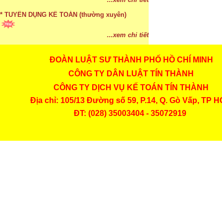
...xem chi tiết
* TUYỂN DỤNG KẾ TOÁN (thường xuyên)
...xem chi tiết
ĐOÀN LUẬT SƯ THÀNH PHỐ HỒ CHÍ MINH
* Cách chọn màu phù hợp theo phong thuỷ
CÔNG TY DÂN LUẬT TÍN THÀNH
...xem chi tiết
CÔNG TY DỊCH VỤ KẾ TOÁN TÍN THÀNH
* Mức phạt khi chậm nộp báo cáo thuế
Địa chỉ: 105/13 Đường số 59, P.14, Q. Gò Vấp, TP 
ĐT: (028) 35003404 - 35072919
...xem chi tiết
* Lập di chúc bằng miệng có cần đi công chứng
...xem chi tiết
* Những trường hợp được miễn thuế TNCN khi
chuyển nhượng, tặng, cho tài sản
...xem chi tiết
* Bị thất lạc và mất di chúc thì áp dụng thừa kế
theo pháp luật