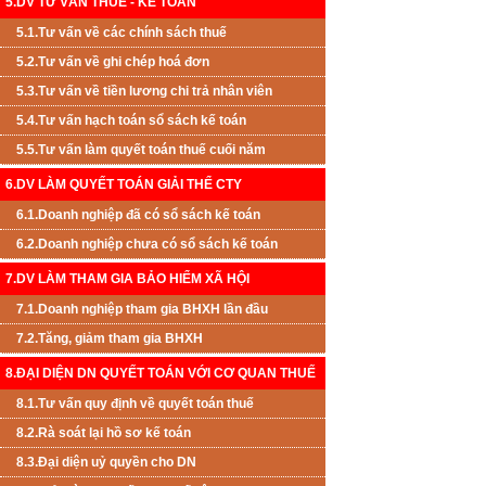
5.DV TƯ VẤN THUẾ - KẾ TOÁN
5.1.Tư vấn về các chính sách thuế
5.2.Tư vấn về ghi chép hoá đơn
5.3.Tư vấn về tiền lương chi trả nhân viên
5.4.Tư vấn hạch toán sổ sách kế toán
5.5.Tư vấn làm quyết toán thuế cuối năm
6.DV LÀM QUYẾT TOÁN GIẢI THỂ CTY
6.1.Doanh nghiệp đã có sổ sách kế toán
6.2.Doanh nghiệp chưa có sổ sách kế toán
7.DV LÀM THAM GIA BẢO HIỂM XÃ HỘI
7.1.Doanh nghiệp tham gia BHXH lần đầu
7.2.Tăng, giảm tham gia BHXH
8.ĐẠI DIỆN DN QUYẾT TOÁN VỚI CƠ QUAN THUẾ
8.1.Tư vấn quy định về quyết toán thuế
8.2.Rà soát lại hồ sơ kế toán
8.3.Đại diện uỷ quyền cho DN