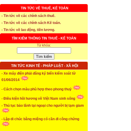
TIN TỨC VỀ THUẾ, KẾ TOÁN
* Thời hạn đăng ký bảo hiểm thất nghiệp
- Tin tức về các chính sách thuế.
- Tin tức về các chính sách Kế toán.
...xem chi tiết
- Tin tức về lao động, tiền lương.
* Thời hiệu xử phạt trong xây dựng
TÌM KIẾM THÔNG TIN THUẾ - KẾ TOÁN
Từ khóa:
...xem chi tiết
* NHẬN SINH VIÊN THỰC TẬP
TIN TỨC KINH TẾ - PHÁP LUẬT - XÃ HỘI
...xem chi tiết
- Xe máy điện phải đăng ký biển kiểm soát từ
* ĐÀO TẠO KẾ TOÁN THỰC HÀNH
01/06/2014
...xem chi tiết
- Cách chọn màu phù hợp theo phong thuỷ
* TUYỂN DỤNG KẾ TOÁN (thường xuyên)
- Điều kiện hồi hương về Việt Nam sinh sống
- Thủ tục bảo lãnh tại ngoại cho người bị tạm giam
...xem chi tiết
* Cách chọn màu phù hợp theo phong thuỷ
- Lập di chúc bằng miệng có cần đi công chứng
...xem chi tiết