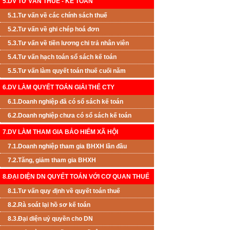
5.DV TƯ VẤN THUẾ - KẾ TOÁN
5.1.Tư vấn về các chính sách thuế
5.2.Tư vấn về ghi chép hoá đơn
5.3.Tư vấn về tiền lương chi trả nhân viên
5.4.Tư vấn hạch toán sổ sách kế toán
5.5.Tư vấn làm quyết toán thuế cuối năm
6.DV LÀM QUYẾT TOÁN GIẢI THỂ CTY
6.1.Doanh nghiệp đã có sổ sách kế toán
6.2.Doanh nghiệp chưa có sổ sách kế toán
7.DV LÀM THAM GIA BẢO HIỂM XÃ HỘI
7.1.Doanh nghiệp tham gia BHXH lần đầu
7.2.Tăng, giảm tham gia BHXH
8.ĐẠI DIỆN DN QUYẾT TOÁN VỚI CƠ QUAN THUẾ
8.1.Tư vấn quy định về quyết toán thuế
8.2.Rà soát lại hồ sơ kế toán
8.3.Đại diện uỷ quyền cho DN