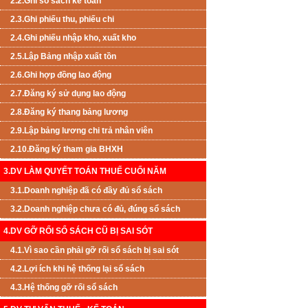
2.2.Ghi sổ sách kế toán
2.3.Ghi phiếu thu, phiếu chi
2.4.Ghi phiếu nhập kho, xuất kho
2.5.Lập Bảng nhập xuất tồn
2.6.Ghi hợp đồng lao động
2.7.Đăng ký sử dụng lao động
2.8.Đăng ký thang bảng lương
2.9.Lập bảng lương chi trả nhân viên
2.10.Đăng ký tham gia BHXH
3.DV LÀM QUYẾT TOÁN THUẾ CUỐI NĂM
3.1.Doanh nghiệp đã có đầy đủ sổ sách
3.2.Doanh nghiệp chưa có đủ, đúng sổ sách
4.DV GỠ RỐI SỔ SÁCH CŨ BỊ SAI SÓT
4.1.Vì sao cần phải gỡ rối sổ sách bị sai sót
4.2.Lợi ích khi hệ thống lại sổ sách
4.3.Hệ thống gỡ rối sổ sách