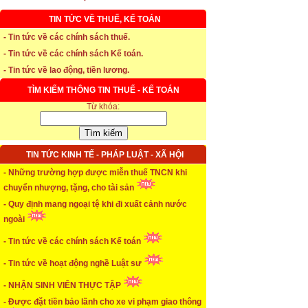
TIN TỨC VỀ THUẾ, KẾ TOÁN
- Tin tức về các chính sách thuế.
* Thời hạn đăng ký bảo hiểm thất nghiệp
- Tin tức về các chính sách Kế toán.
...xem chi tiết
- Tin tức về lao động, tiền lương.
* Thời hiệu xử phạt trong xây dựng
TÌM KIẾM THÔNG TIN THUẾ - KẾ TOÁN
Từ khóa:
...xem chi tiết
* NHẬN SINH VIÊN THỰC TẬP
TIN TỨC KINH TẾ - PHÁP LUẬT - XÃ HỘI
...xem chi tiết
- Những trường hợp được miễn thuế TNCN khi
* ĐÀO TẠO KẾ TOÁN THỰC HÀNH
chuyển nhượng, tặng, cho tài sản
- Quy định mang ngoại tệ khi đi xuất cảnh nước
...xem chi tiết
ngoài
* TUYỂN DỤNG KẾ TOÁN (thường xuyên)
- Tin tức về các chính sách Kế toán
- Tin tức về hoạt động nghề Luật sư
...xem chi tiết
* Cách chọn màu phù hợp theo phong thuỷ
- NHẬN SINH VIÊN THỰC TẬP
- Được đặt tiền bảo lãnh cho xe vi phạm giao thông