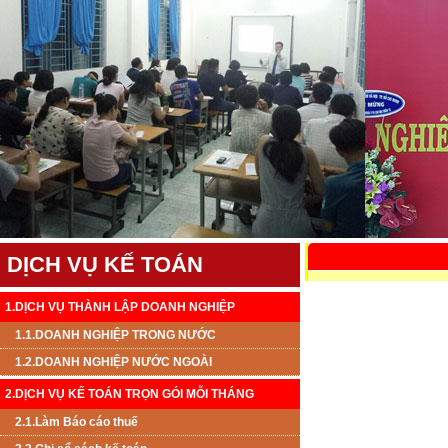
DỊCH VỤ KẾ TOÁN
1.DỊCH VỤ THÀNH LẬP DOANH NGHIỆP
1.1.DOANH NGHIỆP TRONG NƯỚC
1.2.DOANH NGHIỆP NƯỚC NGOÀI
2.DỊCH VỤ KẾ TOÁN TRỌN GÓI MỖI THÁNG
2.1.Làm Báo cáo thuế