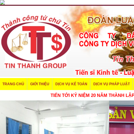
TRANG CHỦ
GIỚI THIỆU
DỊCH VỤ KẾ TOÁN
DỊCH VỤ PHÁP LUẬT
TIẾN TỚI KỶ NIỆM 20 NĂM THÀNH L