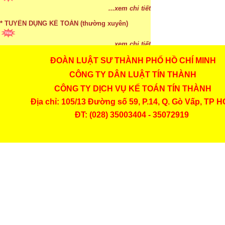
...xem chi tiết
* TUYỂN DỤNG KẾ TOÁN (thường xuyên)
...xem chi tiết
ĐOÀN LUẬT SƯ THÀNH PHỐ HỒ CHÍ MINH
* Cách chọn màu phù hợp theo phong thuỷ
CÔNG TY DÂN LUẬT TÍN THÀNH
CÔNG TY DỊCH VỤ KẾ TOÁN TÍN THÀNH
...xem chi tiết
Địa chỉ: 105/13 Đường số 59, P.14, Q. Gò Vấp, TP 
* Mức phạt khi chậm nộp báo cáo thuế
ĐT: (028) 35003404 - 35072919
...xem chi tiết
* Lập di chúc bằng miệng có cần đi công chứng
...xem chi tiết
* Những trường hợp được miễn thuế TNCN khi
chuyển nhượng, tặng, cho tài sản
...xem chi tiết
* Bị thất lạc và mất di chúc thì áp dụng thừa kế