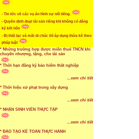
...xem chi tiết
* Mức phạt khi chậm nộp báo cáo thuế
- Tin tức về các vụ án hình sự nổi tiếng.
- Quyền định đoạt tài sản riêng khi không có đăng
...xem chi tiết
ký kết hôn
* Lập di chúc bằng miệng có cần đi công chứng
- Bị thất lạc và mất di chúc thì áp dụng thừa kế theo
pháp luật
...xem chi tiết
- Xe máy điện phải đăng ký biển kiểm soát từ
* Những trường hợp được miễn thuế TNCN khi
01/06/2014
chuyển nhượng, tặng, cho tài sản
* Thời hạn đăng ký bảo hiểm thất nghiệp
...xem chi tiết
* Bị thất lạc và mất di chúc thì áp dụng thừa kế
...xem chi tiết
theo pháp luật
* Thời hiệu xử phạt trong xây dựng
...xem chi tiết
...xem chi tiết
* NHẬN SINH VIÊN THỰC TẬP
...xem chi tiết
* ĐÀO TẠO KẾ TOÁN THỰC HÀNH